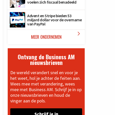
voelen zich fiscaal benadeeld
Advent en Stripe bieden 53
miljard dollar voor de overname
van PayPal

MEER ONDERNEMEN
Ontvang de Business AM
nieuwsbrieven
De wereld verandert snel en voor je
het weet, hol je achter de feiten aan.
Wees mee met verandering, wees
mee met Business AM. Schrijf je in op
onze nieuwsbrieven en houd de
vinger aan de pols.
Schrijf je in