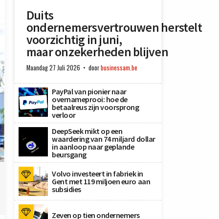
Duits
ondernemersvertrouwen herstelt
voorzichtig in juni,
maar onzekerheden blijven
Maandag 27 Juli 2026
door
businessam.be
PayPal van pionier naar
overnameprooi: hoe de
betaalreus zijn voorsprong
verloor
DeepSeek mikt op een
waardering van 74 miljard dollar
in aanloop naar geplande
beursgang
a
Volvo investeert in fabriek in
Gent met 119 miljoen euro aan
subsidies
Zeven op tien ondernemers