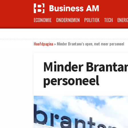
ECONOMIE
ONDERNEMEN
POLITIEK
TECH
ENERG
Hoofdpagina
»
Minder Brantano’s open, met meer personeel
Minder Branta
personeel