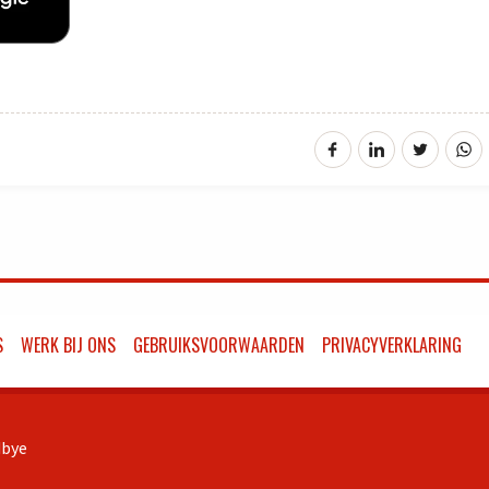
S
WERK BIJ ONS
GEBRUIKSVOORWAARDEN
PRIVACYVERKLARING
bye