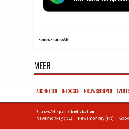
Source: BusinessAM
MEER
ABONNEREN
INLOGGEN
NIEUWSBRIEVEN
EVENT
Business AM is part of
MediaNation
Newsmonkey (NL)
Newsmonkey (FR)
Good