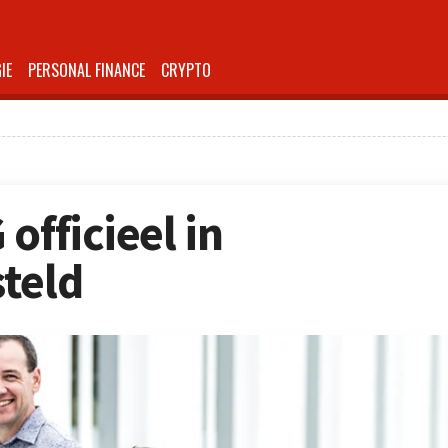
IE
PERSONAL FINANCE
CRYPTO
officieel in
teld