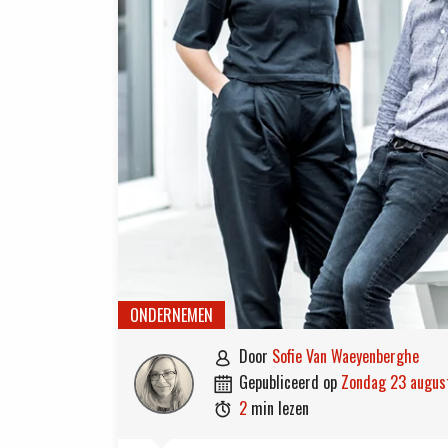
ONDERNEMEN
door
Sofie Van Waeyenberghe

gepubliceerd op
zondag 23 augu

2
min lezen
