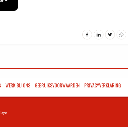
S
WERK BIJ ONS
GEBRUIKSVOORWAARDEN
PRIVACYVERKLARING
bye