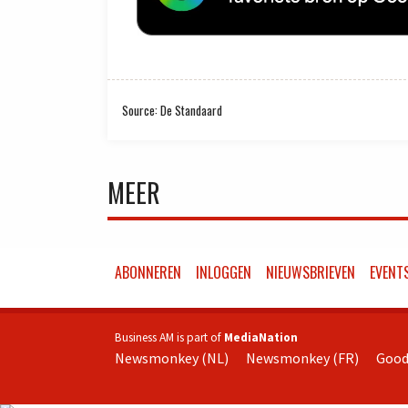
Source: De Standaard
MEER
ABONNEREN
INLOGGEN
NIEUWSBRIEVEN
EVENT
Business AM is part of
MediaNation
Newsmonkey (NL)
Newsmonkey (FR)
Good