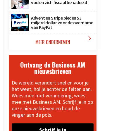
voelen zich fiscaal benadeeld
Advent en Stripe bieden 53
miljard dollar voor de overname
van PayPal

MEER ONDERNEMEN
Ontvang de Business AM
nieuwsbrieven
De wereld verandert snel en voor je
het weet, hol je achter de feiten aan.
Wees mee met verandering, wees
mee met Business AM. Schrijf je in op
onze nieuwsbrieven en houd de
vinger aan de pols.
Schrijf je in