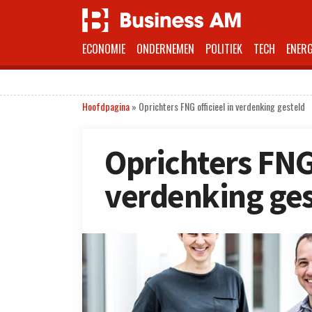
ECONOMIE
ONDERNEMEN
POLITIEK
TECH
ENERG
Hoofdpagina
»
Oprichters FNG officieel in verdenking gesteld
Oprichters FNG 
verdenking ges