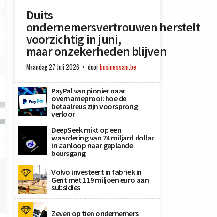
Duits
ondernemersvertrouwen herstelt
voorzichtig in juni,
maar onzekerheden blijven
Maandag 27 Juli 2026
door
businessam.be
PayPal van pionier naar
overnameprooi: hoe de
betaalreus zijn voorsprong
verloor
DeepSeek mikt op een
waardering van 74 miljard dollar
in aanloop naar geplande
beursgang
Volvo investeert in fabriek in
Gent met 119 miljoen euro aan
subsidies
Zeven op tien ondernemers