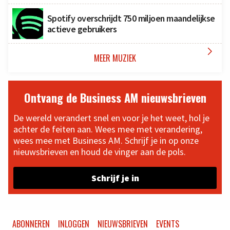
Spotify overschrijdt 750 miljoen maandelijkse
actieve gebruikers

MEER MUZIEK
Ontvang de Business AM nieuwsbrieven
De wereld verandert snel en voor je het weet, hol je
achter de feiten aan. Wees mee met verandering,
wees mee met Business AM. Schrijf je in op onze
nieuwsbrieven en houd de vinger aan de pols.
Schrijf je in
ABONNEREN
INLOGGEN
NIEUWSBRIEVEN
EVENTS