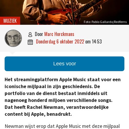
MUZIEK
Foto: Pablo Gallardo/Redferns
door
Marc Horckmans

donderdag 6 oktober 2022
om
14:53

Lees voor
Het streamingplatform Apple Music staat voor een
iconische mijlpaal in zijn geschiedenis. De
portfolio van de dienst bestaat inmiddels uit
nagenoeg honderd miljoen verschillende songs.
Dat heeft Rachel Newman, verantwoordelijke
content bij Apple, benadrukt.
Newman wijst erop dat Apple Music met deze mijlpaal