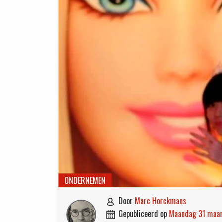
ONDERNEMEN
door
Marc Horckmans

gepubliceerd op
maandag 31 maa
