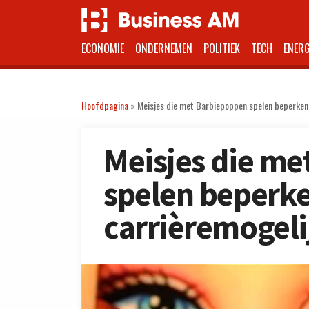
ECONOMIE
ONDERNEMEN
POLITIEK
TECH
ENERG
Hoofdpagina
»
Meisjes die met Barbiepoppen spelen beperken
Meisjes die m
spelen beperk
carrièremogel