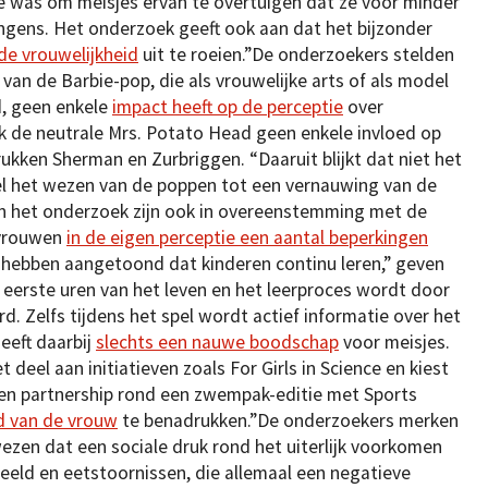
de was om meisjes ervan te overtuigen dat ze voor minder
gens. Het onderzoek geeft ook aan dat het bijzonder
de vrouwelijkheid
uit te roeien.”De onderzoekers stelden
an de Barbie-pop, die als vrouwelijke arts of als model
, geen enkele
impact heeft op de perceptie
over
k de neutrale Mrs. Potato Head geen enkele invloed op
ukken Sherman en Zurbriggen. “Daaruit blijkt dat niet het
el het wezen van de poppen tot een vernauwing van de
van het onderzoek zijn ook in overeenstemming met de
 vrouwen
in de eigen perceptie een aantal beperkingen
hebben aangetoond dat kinderen continu leren,” geven
e eerste uren van het leven en het leerproces wordt door
. Zelfs tijdens het spel wordt actief informatie over het
eeft daarbij
slechts een nauwe boodschap
voor meisjes.
deel aan initiatieven zoals For Girls in Science en kiest
een partnership rond een zwempak-editie met Sports
id van de vrouw
te benadrukken.”De onderzoekers merken
ezen dat een sociale druk rond het uiterlijk voorkomen
beeld en eetstoornissen, die allemaal een negatieve