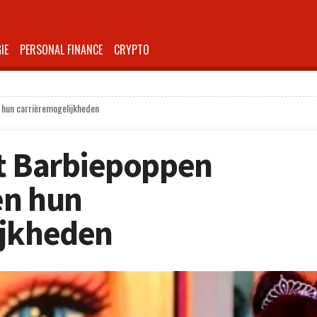
IE
PERSONAL FINANCE
CRYPTO
 hun carrièremogelijkheden
et Barbiepoppen
en hun
ijkheden