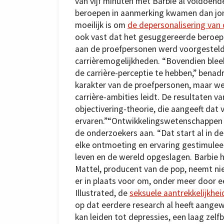
van vijf minuten met Barbie al voldoen
beroepen in aanmerking kwamen dan jon
moeilijk is om
de depersonalisering van 
ook vast dat het gesuggereerde beroep v
aan de proefpersonen werd voorgesteld
carrièremogelijkheden. “Bovendien blee
de carrière-perceptie te hebben,” benadr
karakter van de proefpersonen, maar w
carrière-ambities leidt. De resultaten 
objectivering-theorie, die aangeeft dat
ervaren.”“Ontwikkelingswetenschappen 
de onderzoekers aan. “Dat start al in d
elke ontmoeting en ervaring gestimuleerd
leven en de wereld opgeslagen. Barbie h
Mattel, producent van de pop, neemt niet 
er in plaats voor om, onder meer door 
Illustrated, de
seksuele aantrekkelijkhe
op dat eerdere research al heeft aangew
kan leiden tot depressies, een laag zelf