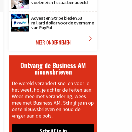
voelen zich fiscaal benadeeld
Advent en Stripe bieden 53
miljard dollar voor de overname
van PayPal

MEER ONDERNEMEN
Ontvang de Business AM
nieuwsbrieven
De wereld verandert snel en voor je
het weet, hol je achter de feiten aan.
Wees mee met verandering, wees
mee met Business AM. Schrijf je in op
onze nieuwsbrieven en houd de
vinger aan de pols.
Schrijf je in