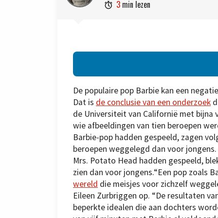
3
min lezen

De populaire pop Barbie kan een negati
Dat is
de conclusie van een onderzoek
d
de Universiteit van Californië met bijna
wie afbeeldingen van tien beroepen wer
Barbie-pop hadden gespeeld, zagen volg
beroepen weggelegd dan voor jongens.
Mrs. Potato Head hadden gespeeld, blek
zien dan voor jongens.“Een pop zoals B
wereld
die meisjes voor zichzelf wegge
Eileen Zurbriggen op. “De resultaten v
beperkte idealen die aan dochters worde