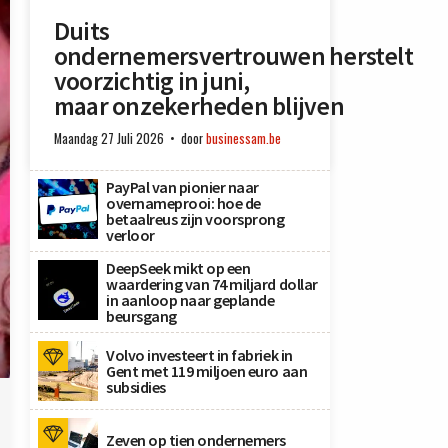
Duits
ondernemersvertrouwen herstelt
voorzichtig in juni,
maar onzekerheden blijven
Maandag 27 Juli 2026
door
businessam.be
PayPal van pionier naar
overnameprooi: hoe de
betaalreus zijn voorsprong
verloor
DeepSeek mikt op een
waardering van 74 miljard dollar
in aanloop naar geplande
beursgang
Volvo investeert in fabriek in
Gent met 119 miljoen euro aan
subsidies
Zeven op tien ondernemers