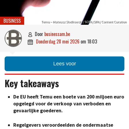
BUSINESS
Temu – Mateusz Slodkowski / SOPA/SIPA/ Content Curation
door
businessam.be

donderdag 28 mei 2026
om
18:03

Lees voor
Key takeaways
De EU heeft Temu een boete van 200 miljoen euro
opgelegd voor de verkoop van verboden en
gevaarlijke goederen.
Regelgevers veroordeelden de ondermaatse