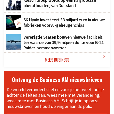
Klesch Group wordt op één na grootste
olieraffinaderij van Duitsland
SK Hynix investeert 33 miljard euro in nieuwe
fabrieken voor AI-geheugenchips
Verenigde Staten bouwen nieuwe faciliteit
ter waarde van 39,9 miljoen dollar voor B-21
Raider-bommenwerper

MEER BUSINESS
Ontvang de Business AM nieuwsbrieven
De wereld verandert snel en voor je het weet, hol je
achter de feiten aan. Wees mee met verandering,
wees mee met Business AM. Schrijf je in op onze
nieuwsbrieven en houd de vinger aan de pols.