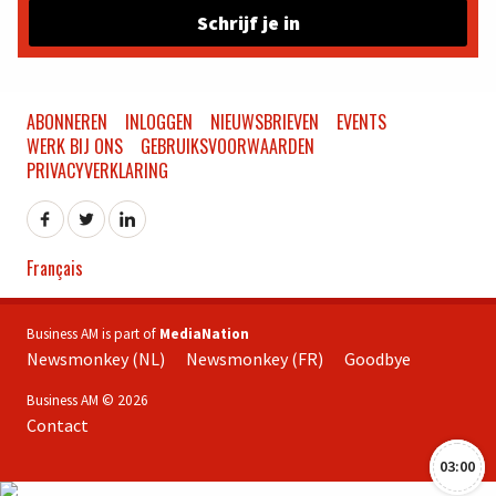
Schrijf je in
ABONNEREN
INLOGGEN
NIEUWSBRIEVEN
EVENTS
WERK BIJ ONS
GEBRUIKSVOORWAARDEN
PRIVACYVERKLARING
Français
Business AM is part of
MediaNation
Newsmonkey (NL)
Newsmonkey (FR)
Goodbye
Business AM © 2026
Contact
03:00