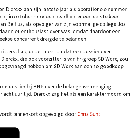
en Dierckx aan zijn laatste jaar als operationele nummer
n hij in oktober door een headhunter een eerste keer
n Belfius, als opvolger van zijn voormalige collega Jos
NP daar niet enthousiast over was, omdat daardoor een
treekse concurrent dreigde te belanden.
orzitterschap, onder meer omdat een dossier over
Dierckx, die ook voorzitter is van hr-groep SD Worx, zou
n opgevraagd hebben om SD Worx aan een zo goedkoop
erne dossier bij BNP over de belangenvermenging
r acht uur tijd. Dierckx zag het als een karaktermoord om
wordt binnenkort opgevolgd door
Chris Sunt
.