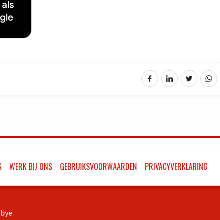
S
WERK BIJ ONS
GEBRUIKSVOORWAARDEN
PRIVACYVERKLARING
bye