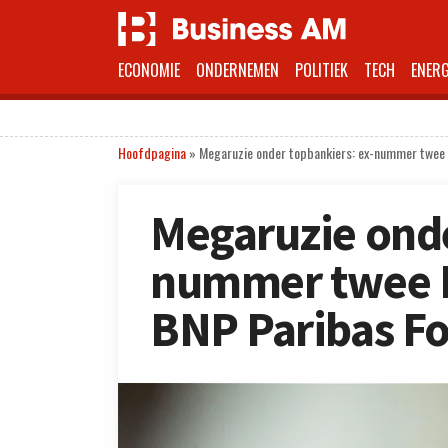
ECONOMIE
ONDERNEMEN
POLITIEK
TECH
ENERG
Hoofdpagina
»
Megaruzie onder topbankiers: ex-nummer twee Fi
Megaruzie onde
nummer twee Fi
BNP Paribas Fo