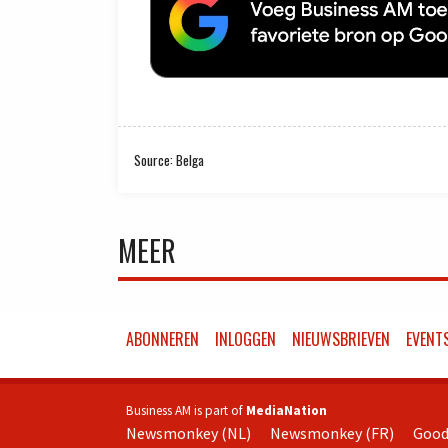
Source: Belga
MEER
ABONNEREN
INLOGGEN
NIEUWSBRIEVEN
EVENT
Business AM is part of
MediaNation
Newsmonkey (NL)
Newsmonkey (FR)
Good