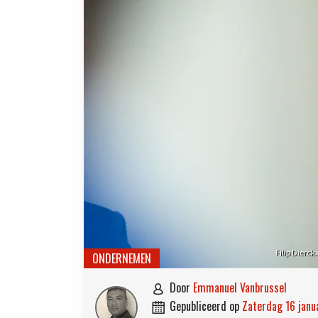
Filip Dierc
ONDERNEMEN
door
Emmanuel Vanbrussel

gepubliceerd op
zaterdag 16 janu
