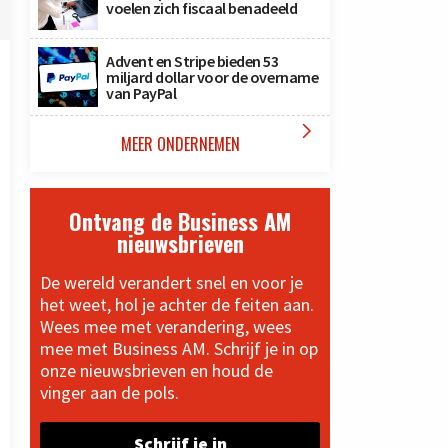
voelen zich fiscaal benadeeld
Advent en Stripe bieden 53
miljard dollar voor de overname
van PayPal

MEER ONDERNEMEN
Ontvang de Business AM
nieuwsbrieven
De wereld verandert snel en voor je
het weet, hol je achter de feiten aan.
Wees mee met verandering, wees
mee met Business AM. Schrijf je in op
onze nieuwsbrieven en houd de
vinger aan de pols.
Schrijf je in