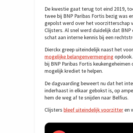
De kwestie gaat terug tot eind 2019, to
twee bij BNP Paribas Fortis ­bezig was e
gepolst werd over het voorzitterschap va
Clijsters. Al snel werd duidelijk dat B
schat aan interne kennis bij een rechts
Dierckx greep uiteindelijk naast het vo
mogelijke belangenvermenging
opdook. 
bij BNP Paribas Fortis keukengeheime
mogelijk krediet te helpen.
De dagvaarding beweert nu dat het int
inderhaast in elkaar gebokst is, op ampe
hem de weg af te snijden naar Belfius.
Clijsters
bleef uiteindelijk voorzitter
en 