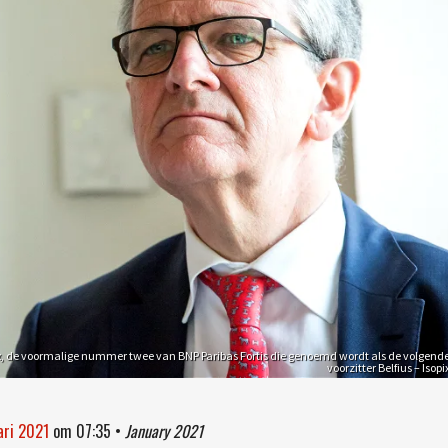
kx, de voormalige nummer twee van BNP Paribas Fortis die genoemd wordt als de volgend
voorzitter Belfius – Isopi
ari 2021
om
07:35
•
January 2021