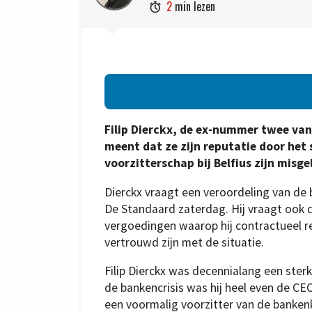
2
min lezen

Filip Dierckx, de ex-nummer twee van
meent dat ze zijn reputatie door het s
voorzitterschap bij Belfius zijn misge
Dierckx vraagt een veroordeling van de b
De Standaard zaterdag. Hij vraagt ook d
vergoedingen waarop hij contrac­tueel re
vertrouwd zijn met de situatie.
Filip Dierckx was decennialang een sterk
de bankencrisis was hij heel even de CEO 
een voormalig voorzitter van de bankenk