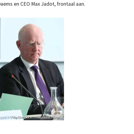
Daems en CEO Max Jadot, frontaal aan.
Filip Dierckx en Max Jadot – Isopix