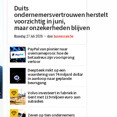
Duits
ondernemersvertrouwen herstelt
voorzichtig in juni,
maar onzekerheden blijven
Maandag 27 Juli 2026
door
businessam.be
PayPal van pionier naar
overnameprooi: hoe de
betaalreus zijn voorsprong
verloor
DeepSeek mikt op een
waardering van 74 miljard dollar
in aanloop naar geplande
beursgang
Volvo investeert in fabriek in
e
x
Gent met 119 miljoen euro aan
subsidies
Zeven op tien ondernemers