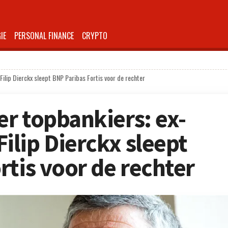
IE
PERSONAL FINANCE
CRYPTO
lip Dierckx sleept BNP Paribas Fortis voor de rechter
r topbankiers: ex-
lip Dierckx sleept
rtis voor de rechter