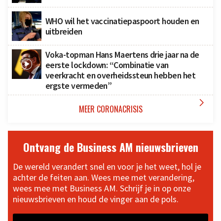
WHO wil het vaccinatiepaspoort houden en
uitbreiden
Voka-topman Hans Maertens drie jaar na de
eerste lockdown: “Combinatie van
veerkracht en overheidssteun hebben het
ergste vermeden”

MEER CORONACRISIS
Ontvang de Business AM nieuwsbrieven
De wereld verandert snel en voor je het weet, hol je
achter de feiten aan. Wees mee met verandering,
wees mee met Business AM. Schrijf je in op onze
nieuwsbrieven en houd de vinger aan de pols.