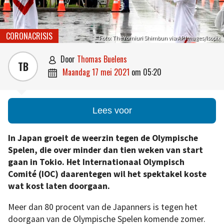
CORONACRISIS
Foto: The Yomiuri Shimbun via AP Images/Isopix
door
Thomas Buelens

TB
maandag 17 mei 2021
om
05:20

Lees voor
In Japan groeit de weerzin tegen de Olympische
Spelen, die over minder dan tien weken van start
gaan in Tokio. Het Internationaal Olympisch
Comité (IOC) daarentegen wil het spektakel koste
wat kost laten doorgaan.
Meer dan 80 procent van de Japanners is tegen het
doorgaan van de Olympische Spelen komende zomer.