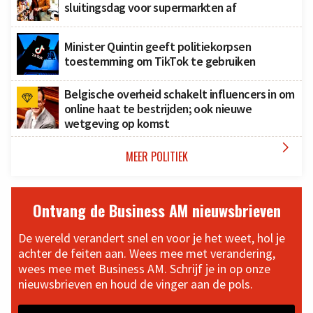
sluitingsdag voor supermarkten af
Minister Quintin geeft politiekorpsen
toestemming om TikTok te gebruiken
Belgische overheid schakelt influencers in om
online haat te bestrijden; ook nieuwe
wetgeving op komst

MEER POLITIEK
Ontvang de Business AM nieuwsbrieven
De wereld verandert snel en voor je het weet, hol je
achter de feiten aan. Wees mee met verandering,
wees mee met Business AM. Schrijf je in op onze
nieuwsbrieven en houd de vinger aan de pols.