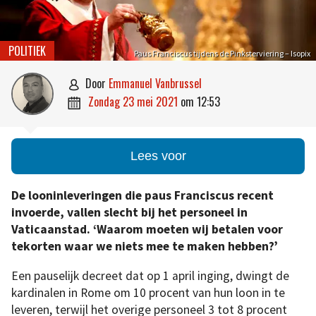
POLITIEK
Paus Franciscus tijdens de Pinksterviering – Isopix
door
Emmanuel Vanbrussel

zondag 23 mei 2021
om
12:53

Lees voor
De looninleveringen die paus Franciscus recent
invoerde, vallen slecht bij het personeel in
Vaticaanstad. ‘Waarom moeten wij betalen voor
tekorten waar we niets mee te maken hebben?’
Een pauselijk decreet dat op 1 april inging, dwingt de
kardinalen in Rome om 10 procent van hun loon in te
leveren, terwijl het overige personeel 3 tot 8 procent