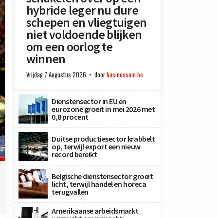
hybride leger nu dure
schepen en vliegtuigen
niet voldoende blijken
om een oorlog te
winnen
Vrijdag 7 Augustus 2026
door
businessam.be
Dienstensector in EU en
eurozone groeit in mei 2026 met
0,8 procent
Duitse productiesector krabbelt
op, terwijl export een nieuw
record bereikt
A
Belgische dienstensector groeit
licht, terwijl handel en horeca
terugvallen
Amerikaanse arbeidsmarkt