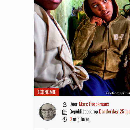
ECONOMIE
Onder meer in Af
door
Marc Horckmans

gepubliceerd op
donderdag 25 ju

3
min lezen
