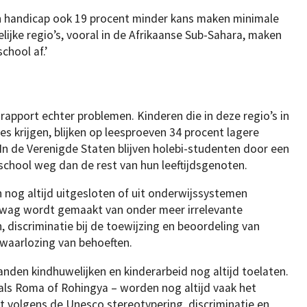
n handicap ook 19 procent minder kans maken minimale
elijke regio’s, vooral in de Afrikaanse Sub-Sahara, maken
chool af.’
t rapport echter problemen. Kinderen die in deze regio’s in
s krijgen, blijken op leesproeven 34 procent lagere
 In de Verenigde Staten blijven holebi-studenten door een
 school weg dan de rest van hun leeftijdsgenoten.
nog altijd uitgesloten of uit onderwijssystemen
ewag wordt gemaakt van onder meer irrelevante
, discriminatie bij de toewijzing en beoordeling van
rwaarlozing van behoeften.
landen kindhuwelijken en kinderarbeid nog altijd toelaten.
als Roma of Rohingya – worden nog altijd vaak het
t volgens de Unesco stereotypering, discriminatie en