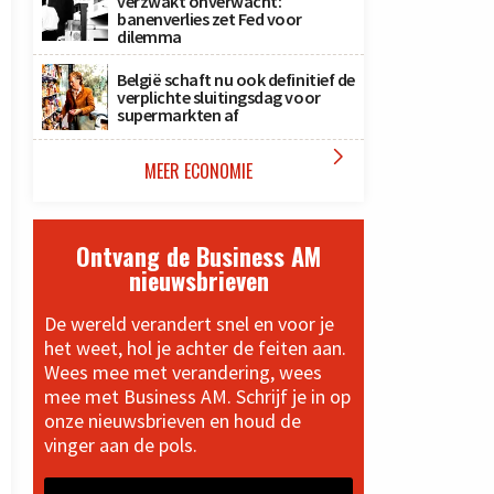
verzwakt onverwacht:
banenverlies zet Fed voor
dilemma
België schaft nu ook definitief de
verplichte sluitingsdag voor
supermarkten af

MEER ECONOMIE
Ontvang de Business AM
nieuwsbrieven
De wereld verandert snel en voor je
het weet, hol je achter de feiten aan.
Wees mee met verandering, wees
mee met Business AM. Schrijf je in op
onze nieuwsbrieven en houd de
vinger aan de pols.