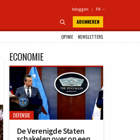
Inloggen
|
FR

ABONNEREN

OPINIE
NEWSLETTERS
ECONOMIE
DEFENSIE
De Verenigde Staten
schakelen over op een