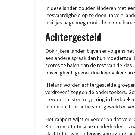
In deze landen zouden kinderen met ee
leesvaardigheid op te doen. In vele land
meisjes nagenoeg nooit de middelbare s
Achtergesteld
Ook rijkere landen blijven er volgens he
een andere spraak dan hun moedertaal le
scores te halen dan de rest van de klas.
onveiligheidsgevoel drie keer vaker van
‘Helaas worden achtergestelde groepen 
verdreven,’ zeggen de onderzoekers. G
leerdoelen, stereotypering in leerboeken
middelen, tolerantie voor geweld en ve
Het rapport wijst er verder op dat vele 
Kinderen uit etnische minderheden – zo
slachtoffer van onderwijssegregatie, wa