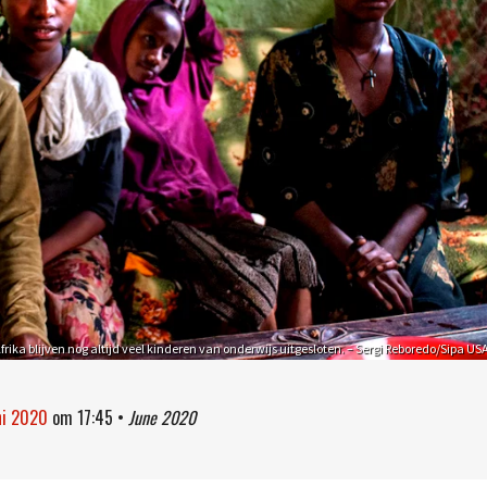
rika blijven nog altijd veel kinderen van onderwijs uitgesloten. – Sergi Reboredo/Sipa US
ni 2020
om
17:45
•
June 2020