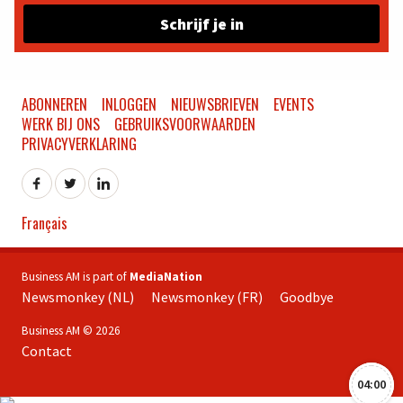
Schrijf je in
ABONNEREN
INLOGGEN
NIEUWSBRIEVEN
EVENTS
WERK BIJ ONS
GEBRUIKSVOORWAARDEN
PRIVACYVERKLARING
Français
Business AM is part of
MediaNation
Newsmonkey (NL)
Newsmonkey (FR)
Goodbye
Business AM © 2026
Contact
04:00