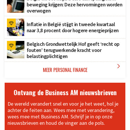
beweging krijgen: Deze hervormingen worden
overwogen
Inflatie in België stijgt in tweede kwartaal
naar 3,8 procent door hogere energieprijzen
Belgisch Grondwettelijk Hof geeft ‘recht op
fouten’ terugwerkende kracht voor
belastingplichtigen

MEER PERSONAL FINANCE
Ontvang de Business AM nieuwsbrieven
De wereld verandert snel en voor je het weet, hol je
achter de feiten aan. Wees mee met verandering,
wees mee met Business AM. Schrijf je in op onze
nieuwsbrieven en houd de vinger aan de pols.