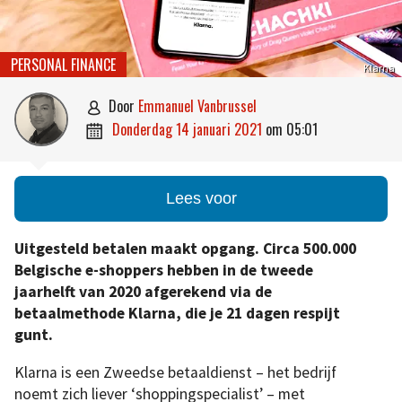
PERSONAL FINANCE
Klarna
door
Emmanuel Vanbrussel

donderdag 14 januari 2021
om
05:01

Lees voor
Uitgesteld betalen maakt opgang. Circa 500.000
Belgische e-shoppers hebben in de tweede
jaarhelft van 2020 afgerekend via de
betaalmethode Klarna, die je 21 dagen respijt
gunt.
Klarna is een Zweedse betaaldienst – het bedrijf
noemt zich liever ‘shoppingspecialist’ – met