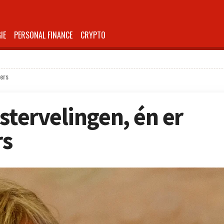
IE
PERSONAL FINANCE
CRYPTO
ters
stervelingen, én er
rs