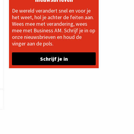
De wereld verandert snel en voor je
het weet, hol je achter de feiten aan.
Wees mee met verandering, wees
mee met Business AM. Schrijf je in op
onze nieuwsbrieven en houd de
vinger aan de pols.
Schrijf je in