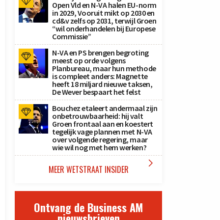
Open Vld en N-VA halen EU-norm
in 2029, Vooruit mikt op 2030 en
cd&v zelfs op 2031, terwijl Groen
“wil onderhandelen bij Europese
Commissie”
N-VA en PS brengen begroting
meest op orde volgens
Planbureau, maar hun methode
is compleet anders: Magnette
heeft 18 miljard nieuwe taksen,
De Wever bespaart het felst
Bouchez etaleert andermaal zijn
onbetrouwbaarheid: hij valt
Groen frontaal aan en koestert
tegelijk vage plannen met N-VA
over volgende regering, maar
wie wil nog met hem werken?

MEER WETSTRAAT INSIDER
Ontvang de Business AM
nieuwsbrieven