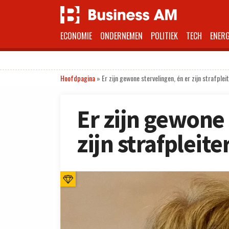
ECONOMIE
ONDERNEMEN
POLITIEK
TECH
ENERG
Hoofdpagina
»
Er zijn gewone stervelingen, én er zijn strafplei
Er zijn gewone 
zijn strafpleite