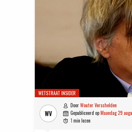
WETSTRAAT INSIDER
door
Wouter Verschelden

WV
gepubliceerd op
maandag 29 aug

1
min lezen
