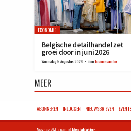
ECONOMIE
Belgische detailhandel zet
groei door in juni 2026
Woensdag 5 Augustus 2026
door
businessam.be
MEER
ABONNEREN
INLOGGEN
NIEUWSBRIEVEN
EVENT
Business AM is part of
MediaNation