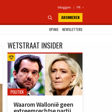
Inloggen
|
FR

ABONNEREN

OPINIE
NEWSLETTERS
WETSTRAAT INSIDER
POLITIEK
Waarom Wallonië geen
extreemrechtse partij