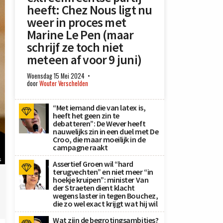
heeft: Chez Nous ligt nu
weer in proces met
Marine Le Pen (maar
schrijf ze toch niet
meteen af voor 9 juni)
Woensdag 15 Mei 2024
door
Wouter Verschelden
“Met iemand die van latex is,
heeft het geen zin te
debatteren”: De Wever heeft
nauwelijks zin in een duel met De
Croo, die maar moeilijk in de
campagne raakt
s
Assertief Groen wil “hard
terugvechten” en niet meer “in
hoekje kruipen”: minister Van
der Straeten dient klacht
wegens laster in tegen Bouchez,
die zo wel exact krijgt wat hij wil
Wat zijn de begrotingsambities?