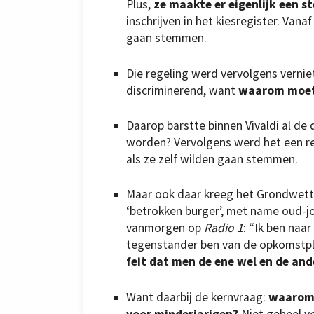
Plus,
ze maakte er eigenlijk een s
inschrijven in het kiesregister. Van
gaan stemmen.
Die regeling werd vervolgens vernie
discriminerend, want
waarom moete
Daarop barstte binnen Vivaldi al de 
worden? Vervolgens werd het een r
als ze zelf wilden gaan stemmen.
Maar ook daar kreeg het Grondwette
‘betrokken burger’, met name oud-j
vanmorgen op
Radio 1
: “Ik ben naa
tegenstander ben van de opkomstpli
feit dat men de ene wel en de and
Want daarbij de kernvraag:
waarom 
voor minderjarigen?
Niet geheel v