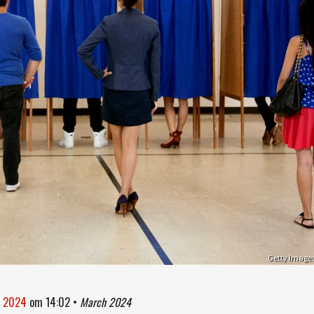
Getty Image
t 2024
om
14:02
•
March 2024