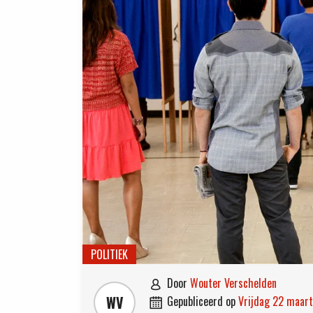
POLITIEK
door
Wouter Verschelden

WV
gepubliceerd op
vrijdag 22 maar
