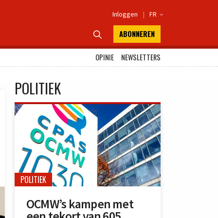
Inloggen
|
FR

ABONNEREN

OPINIE
NEWSLETTERS
POLITIEK
POLITIEK
OCMW’s kampen met
een tekort van 605