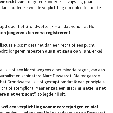
temrecht van
: jongeren konden zich vrijwillig gaan
af dan hadden ze wel de verplichting om ook effectief te
tigd door het Grondwettelijk Hof: dat vond het Hof
n jongeren zich eerst registreren?
discussie los: moest het dan een recht of een plicht
echt: jongeren
moesten dus niet gaan op 9 juni
, enkel
lijk Hof een klacht wegens discriminatie tegen, van een
ournalist en kabinetard Marc Deweerdt. Die reageerde
r het Grondwettelijk Hof gestapt omdat ik een principiële
cht of stemplicht. Maar
er zat een discriminatie in het
ere niet verplicht
”, zo legde hij uit.
wél een verplichting voor meerderjarigen en niet
erwonderlijk volgde het Hof de redenering van Deweerdt