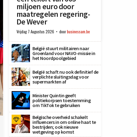
miljoen euro door
maatregelen regering-
De Wever
Vrijdag 7 Augustus 2026
door
businessam.be
België stuurt militairen naar
Groenland voor NAVO-missie in
het Noordpoolgebied
België schaft nu ook definitief de
verplichte sluitingsdag voor
supermarkten af
Minister Quintin geeft
politiekorpsen toestemming
om TikTok te gebruiken
s
Belgische overheid schakelt
influencers in om online haat te
bestrijden; ook nieuwe
wetgeving op komst