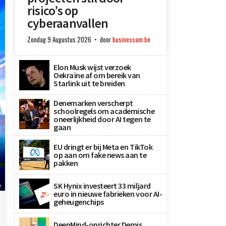
risico’s op
cyberaanvallen
Zondag 9 Augustus 2026
door
businessam.be
Elon Musk wijst verzoek
Oekraïne af om bereik van
Starlink uit te breiden
Denemarken verscherpt
schoolregels om academische
oneerlijkheid door AI tegen te
gaan
EU dringt er bij Meta en TikTok
op aan om fake news aan te
pakken
SK Hynix investeert 33 miljard
e
euro in nieuwe fabrieken voor AI-
geheugenchips
DeepMind-oprichter Demis