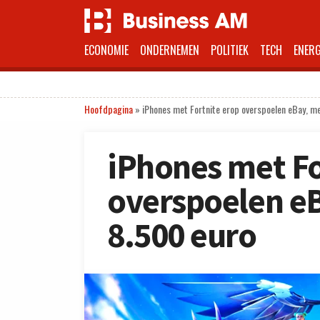
ECONOMIE
ONDERNEMEN
POLITIEK
TECH
ENERG
Hoofdpagina
»
iPhones met Fortnite erop overspoelen eBay, me
iPhones met Fo
overspoelen eB
8.500 euro