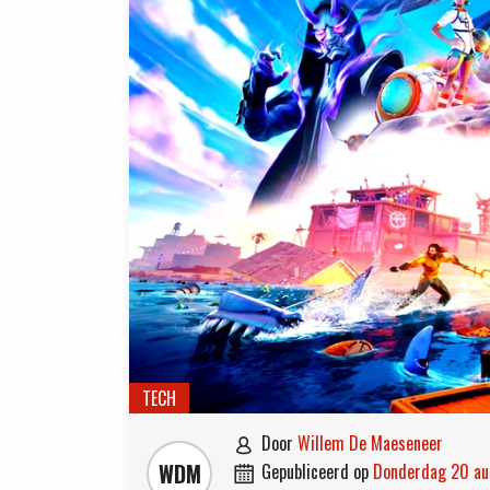
TECH
door
Willem De Maeseneer

WDM
gepubliceerd op
donderdag 20 a
