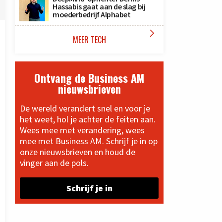
Hassabis gaat aan de slag bij
moederbedrijf Alphabet

MEER TECH
Ontvang de Business AM
nieuwsbrieven
De wereld verandert snel en voor je
het weet, hol je achter de feiten aan.
Wees mee met verandering, wees
mee met Business AM. Schrijf je in op
onze nieuwsbrieven en houd de
vinger aan de pols.
Schrijf je in