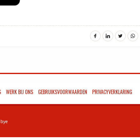
S
WERK BIJ ONS
GEBRUIKSVOORWAARDEN
PRIVACYVERKLARING
bye