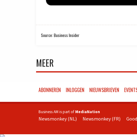
Source: Business Insider
MEER
ABONNEREN
INLOGGEN
NIEUWSBRIEVEN
EVENT
Business AM is part of
MediaNation
Newsmonkey (NL)
Newsmonkey (FR)
Good