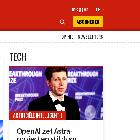
Inloggen
|
FR

ABONNEREN

OPINIE
NEWSLETTERS
TECH
ARTIFICIËLE INTELLIGENTIE
OpenAI zet Astra-
projecten stil door