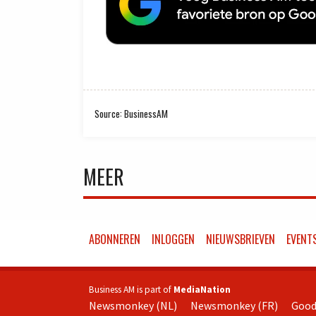
Source: BusinessAM
MEER
ABONNEREN
INLOGGEN
NIEUWSBRIEVEN
EVENT
Business AM is part of
MediaNation
Newsmonkey (NL)
Newsmonkey (FR)
Good