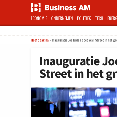
ECONOMIE
ONDERNEMEN
POLITIEK
TECH
ENERG
Hoofdpagina
»
Inauguratie Joe Biden doet Wall Street in het g
Inauguratie Jo
Street in het 