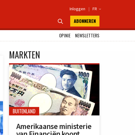
Inloggen
|
FR

ABONNEREN

OPINIE
NEWSLETTERS
MARKTEN
BUITENLAND
Amerikaanse ministerie
van Financiën koopt