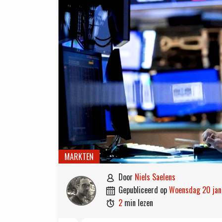
MARKTEN
door
Niels Saelens

gepubliceerd op
woensdag 20 ja

2
min lezen
