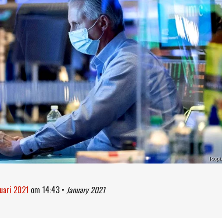
Isopi
nuari 2021
om
14:43
•
January 2021