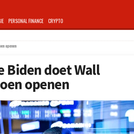
IE
PERSONAL FINANCE
CRYPTO
roen openen
e Biden doet Wall
groen openen