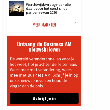
Wereldwijde vraag naar olie
daalt voor het eerst sinds
pandemie van 2020

MEER MARKTEN
Ontvang de Business AM
nieuwsbrieven
De wereld verandert snel en voor je
het weet, hol je achter de feiten aan.
Wees mee met verandering, wees
mee met Business AM. Schrijf je in op
onze nieuwsbrieven en houd de
vinger aan de pols.
Schrijf je in