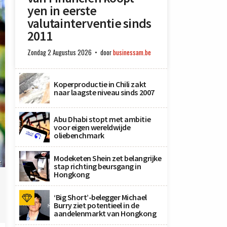
yen in eerste
valutainterventie sinds
2011
Zondag 2 Augustus 2026
door
businessam.be
Koperproductie in Chili zakt
naar laagste niveau sinds 2007
Abu Dhabi stopt met ambitie
voor eigen wereldwijde
oliebenchmark
Modeketen Shein zet belangrijke
x
stap richting beursgang in
Hongkong
‘Big Short’-belegger Michael
Burry ziet potentieel in de
aandelenmarkt van Hongkong