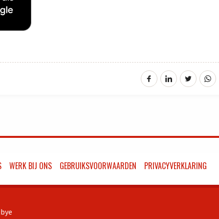
S
WERK BIJ ONS
GEBRUIKSVOORWAARDEN
PRIVACYVERKLARING
bye