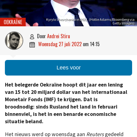
Kyrylo Shevchenko in 2021. (Hollie Adams/Bloomberg via
OEKRAÏNE
Getty Images)
door
Andrei Stiru

woensdag 27 juli 2022
om
14:15

Lees voor
Het belegerde Oekraïne hoopt dit jaar een lening
van 15 tot 20 miljard dollar van het internationaal
Monetair Fonds (IMF) te krijgen. Dat is
broodnodig: sinds Rusland het land in februari
binnenviel, is het in een benarde economische
situatie beland.
Het nieuws werd op woensdag aan
Reuters
gedeeld