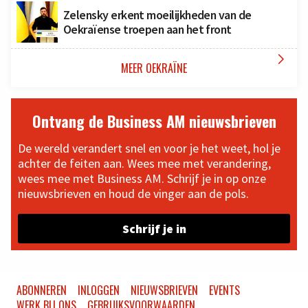
Zelensky erkent moeilijkheden van de
Oekraïense troepen aan het front

MEER OEKRAÏNE
Ontvang de Business AM nieuwsbrieven
De wereld verandert snel en voor je het weet, hol je
achter de feiten aan. Wees mee met verandering,
wees mee met Business AM. Schrijf je in op onze
nieuwsbrieven en houd de vinger aan de pols.
Schrijf je in
ABONNEREN
INLOGGEN
NIEUWSBRIEVEN
EVENTS
WERK BIJ ONS
GEBRUIKSVOORWAARDEN