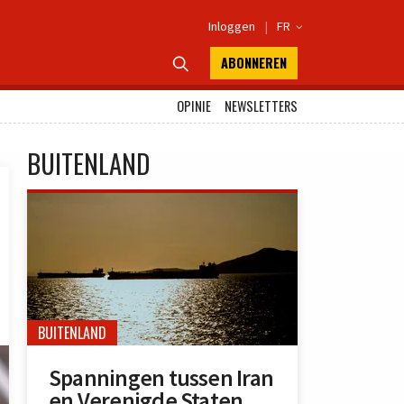
Inloggen
|
FR

ABONNEREN

OPINIE
NEWSLETTERS
BUITENLAND
BUITENLAND
Spanningen tussen Iran
en Verenigde Staten