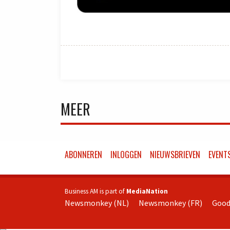
MEER
ABONNEREN
INLOGGEN
NIEUWSBRIEVEN
EVENT
Business AM is part of
MediaNation
Newsmonkey (NL)
Newsmonkey (FR)
Good