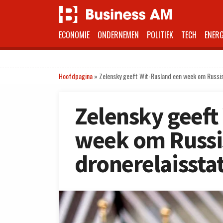
ECONOMIE
ONDERNEMEN
POLITIEK
TECH
ENERG
Hoofdpagina
»
Zelensky geeft Wit-Rusland een week om Russisc
Zelensky geeft
week om Russi
dronerelaisstat