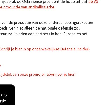
rijk sprak de Oekraïense president de hoop uit dat
de VS
e productie van antiballistische
n van de productie van deze onderscheppingsraketten
bedrijven niet alleen de nationale defensie zou
steun zou bieden aan partners in heel Europa en het
hrijf je hier in op onze wekelijkse Defensie Insider-
s
 tijdelijk van onze promo en abonneer je hier!