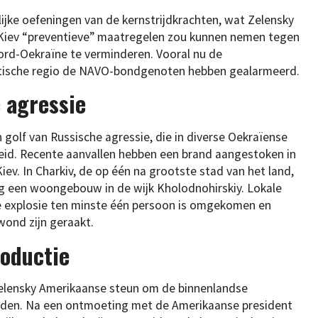
ijke oefeningen van de kernstrijdkrachten, wat Zelensky
 Kiev “preventieve” maatregelen zou kunnen nemen tegen
ord-Oekraïne te verminderen. Vooral nu de
altische regio de NAVO-bondgenoten hebben gealarmeerd.
 agressie
 golf van Russische agressie, die in diverse Oekraïense
eleid. Recente aanvallen hebben een brand aangestoken in
iev. In Charkiv, de op één na grootste stad van het land,
g een woongebouw in de wijk Kholodnohirskiy. Lokale
de explosie ten minste één persoon is omgekomen en
ond zijn geraakt.
oductie
Zelensky Amerikaanse steun om de binnenlandse
eiden. Na een ontmoeting met de Amerikaanse president