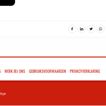
S
WERK BIJ ONS
GEBRUIKSVOORWAARDEN
PRIVACYVERKLARING
bye