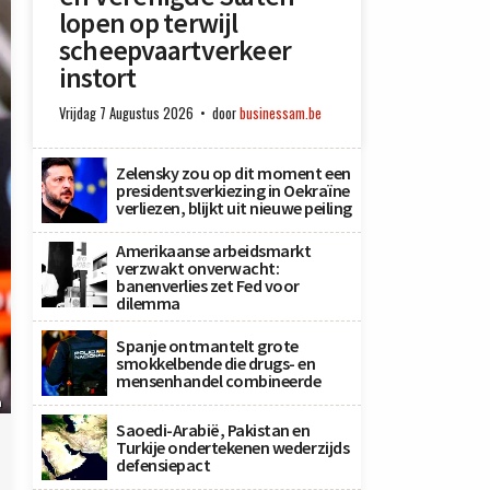
lopen op terwijl
scheepvaartverkeer
instort
Vrijdag 7 Augustus 2026
door
businessam.be
Zelensky zou op dit moment een
presidentsverkiezing in Oekraïne
verliezen, blijkt uit nieuwe peiling
Amerikaanse arbeidsmarkt
verzwakt onverwacht:
banenverlies zet Fed voor
dilemma
Spanje ontmantelt grote
smokkelbende die drugs- en
mensenhandel combineerde
n
Saoedi-Arabië, Pakistan en
Turkije ondertekenen wederzijds
defensiepact