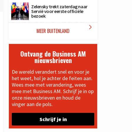
Zelensky trekt zaterdag naar
Servië voor eerste officiële
bezoek

MEER BUITENLAND
Ontvang de Business AM
nieuwsbrieven
De wereld verandert snel en voor je
het weet, hol je achter de feiten aan.
Wees mee met verandering, wees
mee met Business AM. Schrijf je in op
onze nieuwsbrieven en houd de
vinger aan de pols.
Schrijf je in