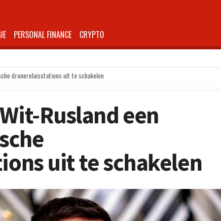
IE
PERSONAL FINANCE
CRYPTO
he dronerelaisstations uit te schakelen
 Wit-Rusland een
sche
ions uit te schakelen