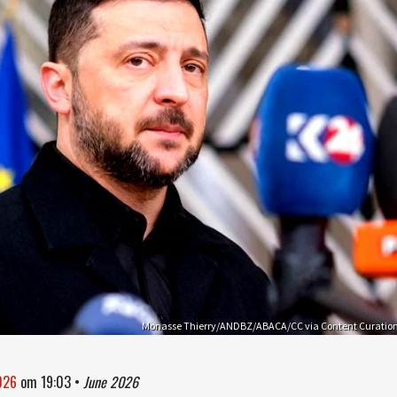
Monasse Thierry/ANDBZ/ABACA/CC via Content Curatio
2026
om
19:03
•
June 2026