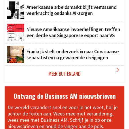
Amerikaanse arbeidsmarkt blijft verrassend
veerkrachtig ondanks AI-zorgen
Nieuwe Amerikaanse invoerheffingen treffen
een derde van Singaporese export naar VS
Frankrijk stelt onderzoek in naar Corsicaanse
separatisten na gewapende dreigingen

MEER BUITENLAND
Ontvang de Business AM nieuwsbrieven
De wereld verandert snel en voor je het weet, hol je
achter de feiten aan. Wees mee met verandering,
wees mee met Business AM. Schrijf je in op onze
nieuwsbrieven en houd de vinger aan de pols.