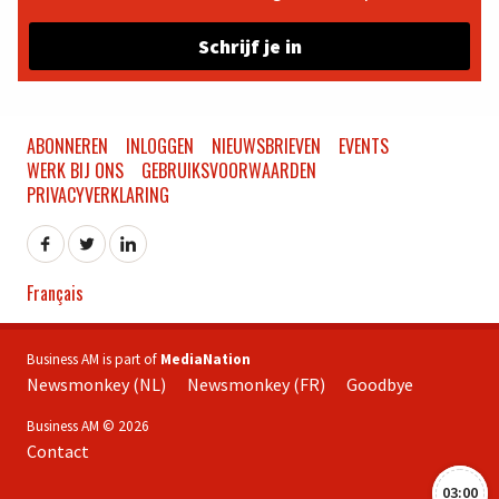
Schrijf je in
ABONNEREN
INLOGGEN
NIEUWSBRIEVEN
EVENTS
WERK BIJ ONS
GEBRUIKSVOORWAARDEN
PRIVACYVERKLARING
Français
Business AM is part of
MediaNation
Newsmonkey (NL)
Newsmonkey (FR)
Goodbye
Business AM © 2026
Contact
03:00