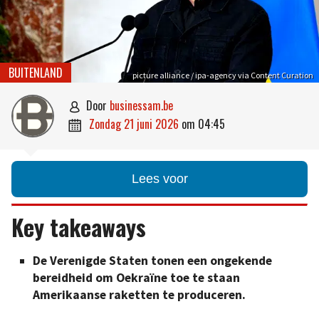
BUITENLAND
picture alliance / ipa-agency via Content Curation
door
businessam.be

zondag 21 juni 2026
om
04:45

Lees voor
Key takeaways
De Verenigde Staten tonen een ongekende
bereidheid om Oekraïne toe te staan
Amerikaanse raketten te produceren.