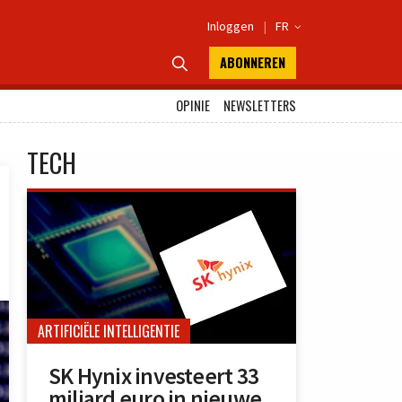
Inloggen
|
FR

ABONNEREN

OPINIE
NEWSLETTERS
TECH
ARTIFICIËLE INTELLIGENTIE
SK Hynix investeert 33
miljard euro in nieuwe