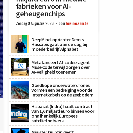
fabrieken voor AI-
geheugenchips
Zondag 9 Augustus 2026
door
businessam.be
DeepMind-oprichter Demis
Hassabis gaat aan de slag bij
moederbedrijf Alphabet
Meta lanceert AI-codeeragent
Muse Code terwijl zorgen over
AI-veiligheid toenemen
Goedkope onderwaterdrones
vormen een bedreiging voor de
internetkabels op de zeebodem
x
Hispasat (Indra) haalt contract
van 1,6 miljard euro binnen voor
onafhankelijk Europees
satellietnetwerk
Minister Quintin geeft