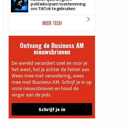
politiekorpsen toestemming
om TikTok te gebruiken

MEER TECH
Ontvang de Business AM
nieuwsbrieven
De wereld verandert snel en voor je
het weet, hol je achter de feiten aan.
Wees mee met verandering, wees
mee met Business AM. Schrijf je in op
onze nieuwsbrieven en houd de
vinger aan de pols.
Schrijf je in