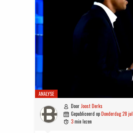
ANALYSE
door
Joost Derks

gepubliceerd op
donderdag 28 ju

3
min lezen
