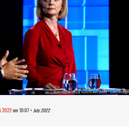
Rishi Sunak en Liz Truss in een debat – Getty Image
li 2022
om
10:07
•
July 2022