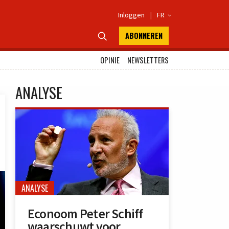
Inloggen
|
FR

ABONNEREN

OPINIE
NEWSLETTERS
ANALYSE
ANALYSE
Econoom Peter Schiff
waarschuwt voor