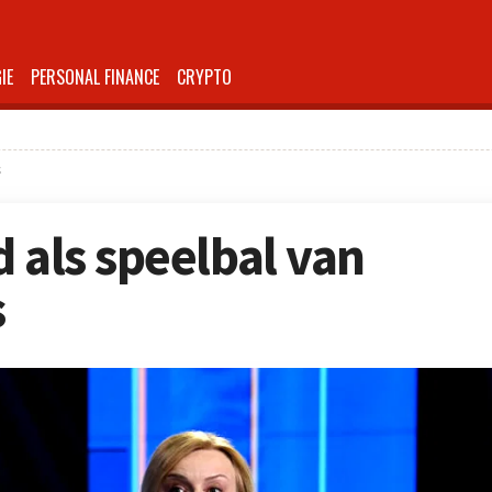
IE
PERSONAL FINANCE
CRYPTO
s
 als speelbal van
s