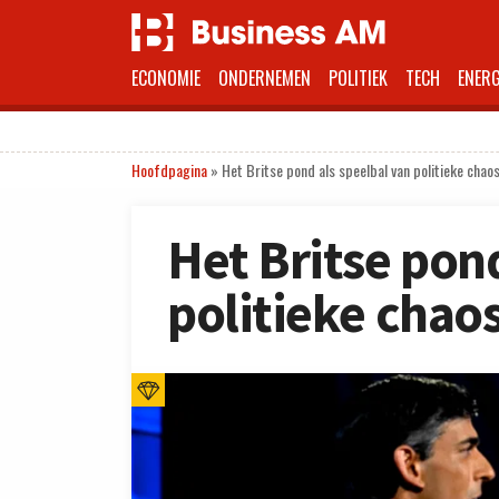
ECONOMIE
ONDERNEMEN
POLITIEK
TECH
ENERG
Hoofdpagina
»
Het Britse pond als speelbal van politieke chao
Het Britse pond
politieke chao