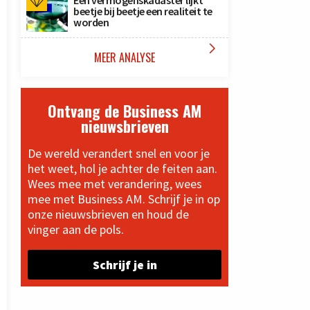
Een vermogenskadaster lijkt
beetje bij beetje een realiteit te
worden

MEER ANALYSE
Ontvang de Business AM
nieuwsbrieven
De wereld verandert snel en voor je
het weet, hol je achter de feiten aan.
Wees mee met verandering, wees
mee met Business AM. Schrijf je in op
onze nieuwsbrieven en houd de
vinger aan de pols.
Schrijf je in