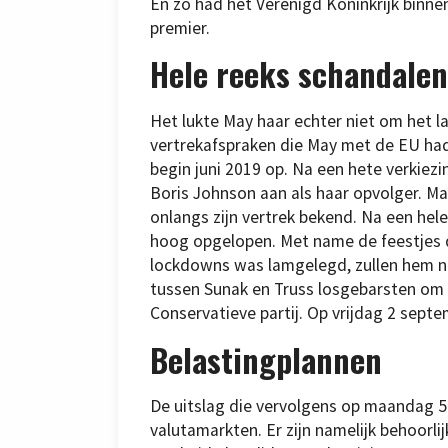
En zo had het Verenigd Koninkrijk binn
premier.
Hele reeks schandalen
Het lukte May haar echter niet om het 
vertrekafspraken die May met de EU had
begin juni 2019 op. Na een hete verkiezi
Boris Johnson aan als haar opvolger. Ma
onlangs zijn vertrek bekend. Na een he
hoog opgelopen. Met name de feestjes di
lockdowns was lamgelegd, zullen hem no
tussen Sunak en Truss losgebarsten om 
Conservatieve partij. Op vrijdag 2 sept
Belastingplannen
De uitslag die vervolgens op maandag 
valutamarkten. Er zijn namelijk behoorli