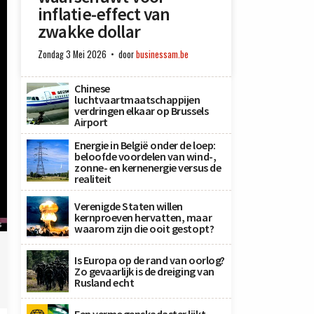
inflatie-effect van
zwakke dollar
Zondag 3 Mei 2026
door
businessam.be
Chinese
luchtvaartmaatschappijen
verdringen elkaar op Brussels
Airport
Energie in België onder de loep:
beloofde voordelen van wind-,
zonne- en kernenergie versus de
realiteit
Verenigde Staten willen
kernproeven hervatten, maar
s
waarom zijn die ooit gestopt?
Is Europa op de rand van oorlog?
Zo gevaarlijk is de dreiging van
Rusland echt