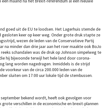
en een maand na het brexit-referendum al een nieuwe
land goed uit de EU te loodsen. Het Lagerhuis stemde de
 gesloten keer op keer weg. Onder grote druk stapte ze
ngsstrijd, wezen de leden van de Conservatieve Partij
ar na minder dan drie jaar aan het roer maakte ook BoJo
le reeks schandalen was de druk op Johnson simpelweg te
e hij bijwoonde terwijl het hele land door corona-
g lang worden nagedragen. Inmiddels is de strijd
de voorkeur van de circa 200.000 leden van de
ember sluiten om 17:00 uur lokale tijd de stembussen.
5 september bekend wordt, heeft ook gevolgen voor
jk grote verschillen in de economische en brexit-plannen