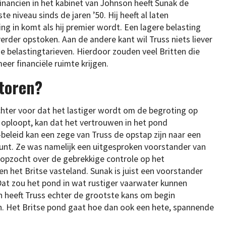
Financiën in het kabinet van Johnson heeft Sunak de
 niveau sinds de jaren ’50. Hij heeft al laten
g in komt als hij premier wordt. Een lagere belasting
erder opstoken. Aan de andere kant wil Truss niets liever
de belastingtarieven. Hierdoor zouden veel Britten die
r financiële ruimte krijgen.
toren?
hter voor dat het lastiger wordt om de begroting op
l oploopt, kan dat het vertrouwen in het pond
-beleid kan een zege van Truss de opstap zijn naar een
unt. Ze was namelijk een uitgesproken voorstander van
opzocht over de gebrekkige controle op het
 het Britse vasteland. Sunak is juist een voorstander
at zou het pond in wat rustiger vaarwater kunnen
 heeft Truss echter de grootste kans om begin
. Het Britse pond gaat hoe dan ook een hete, spannende