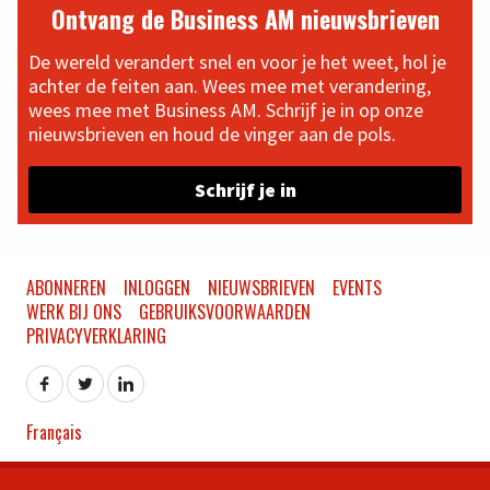
Ontvang de Business AM nieuwsbrieven
De wereld verandert snel en voor je het weet, hol je
achter de feiten aan. Wees mee met verandering,
wees mee met Business AM. Schrijf je in op onze
nieuwsbrieven en houd de vinger aan de pols.
Schrijf je in
ABONNEREN
INLOGGEN
NIEUWSBRIEVEN
EVENTS
WERK BIJ ONS
GEBRUIKSVOORWAARDEN
PRIVACYVERKLARING
Français