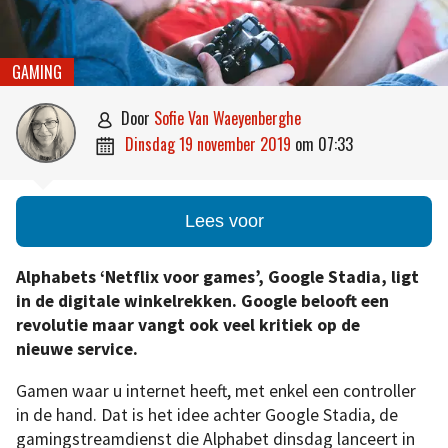
GAMING
door
Sofie Van Waeyenberghe

dinsdag 19 november 2019
om
07:33

Lees voor
Alphabets ‘Netflix voor games’, Google Stadia, ligt
in de digitale winkelrekken. Google belooft een
revolutie maar vangt ook veel kritiek op de
nieuwe service.
Gamen waar u internet heeft, met enkel een controller
in de hand. Dat is het idee achter Google Stadia, de
gamingstreamdienst die Alphabet dinsdag lanceert in