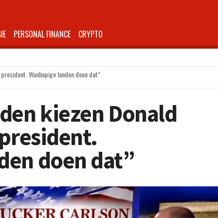
IE
PERSONAL FINANCE
CRYPTO
t president. Wanhopige landen doen dat”
nden kiezen Donald
 president.
den doen dat”