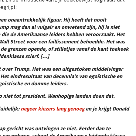
egrijpt:
n onaantrekkelijk figuur. Hij heeft dat nooit
ump mag dan al vulgair en onwetend zijn, hij is niet
 die de Amerikaanse leiders hebben veroorzaakt. Het
 Wall Street voor een faillissement behoedde. Het was
 de grenzen opende, of stilletjes vanaf de kant toekeek
denklasse stierf. […]
 over Trump. Het was een uitgestoken middelvinger
 Het eindresultaat van decennia’s van egoïstische en
oïstische en domme leiders.
 niet tot president. Wanhopige landen doen dat.
uidelijk:
negeer kiezers lang genoeg
en je krijgt Donald
p gericht was ontvingen ze niet. Eerder dan te
te veranderen, schoot de Amerikaanse leidende klasse