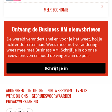

MEER ECONOMIE
Ontvang de Business AM nieuwsbrieven
De wereld verandert snel en voor je het weet, hol je
achter de feiten aan. Wees mee met verandering,
wees mee met Business AM. Schrijf je in op onze
nieuwsbrieven en houd de vinger aan de pols.
Schrijf je in
ABONNEREN
INLOGGEN
NIEUWSBRIEVEN
EVENTS
WERK BIJ ONS
GEBRUIKSVOORWAARDEN
PRIVACYVERKLARING