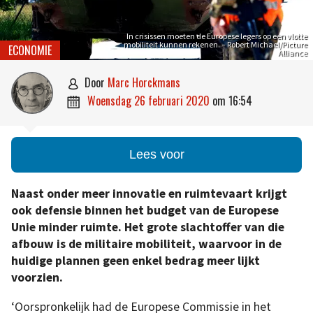
In crisissen moeten de Europese legers op een vlotte
mobiliteit kunnen rekenen. – Robert Michael/Picture
ECONOMIE
Alliance
door
Marc Horckmans

woensdag 26 februari 2020
om
16:54

Lees voor
Naast onder meer innovatie en ruimtevaart krijgt
ook defensie binnen het budget van de Europese
Unie minder ruimte. Het grote slachtoffer van die
afbouw is de militaire mobiliteit, waarvoor in de
huidige plannen geen enkel bedrag meer lijkt
voorzien.
‘Oorspronkelijk had de Europese Commissie in het