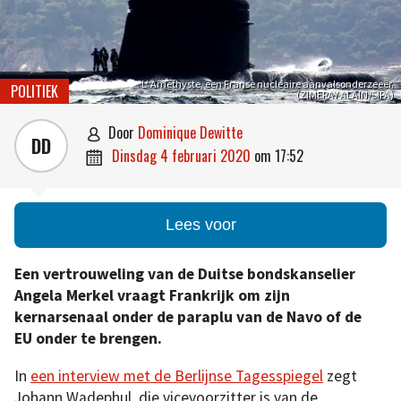
L’ Amethyste, een Franse nucleaire aanvalsonderzeeër.
POLITIEK
(ZIMERAY ALAIN/SIPA)
door
Dominique Dewitte

DD
dinsdag 4 februari 2020
om
17:52

Lees voor
Een vertrouweling van de Duitse bondskanselier
Angela Merkel vraagt Frankrijk om zijn
kernarsenaal onder de paraplu van de Navo of de
EU onder te brengen.
In
een interview met de Berlijnse Tagesspiegel
zegt
Johann Wadephul, die vicevoorzitter is van de