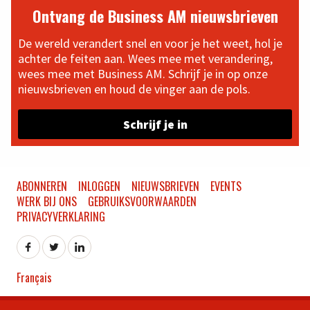
Ontvang de Business AM nieuwsbrieven
De wereld verandert snel en voor je het weet, hol je
achter de feiten aan. Wees mee met verandering,
wees mee met Business AM. Schrijf je in op onze
nieuwsbrieven en houd de vinger aan de pols.
Schrijf je in
ABONNEREN
INLOGGEN
NIEUWSBRIEVEN
EVENTS
WERK BIJ ONS
GEBRUIKSVOORWAARDEN
PRIVACYVERKLARING
Français