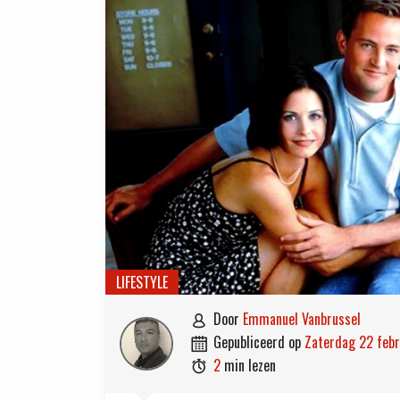
LIFESTYLE
door
Emmanuel Vanbrussel

gepubliceerd op
zaterdag 22 feb

2
min lezen
