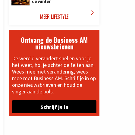
de winter

MEER LIFESTYLE
Ontvang de Business AM
nieuwsbrieven
De wereld verandert snel en voor je
het weet, hol je achter de feiten aan.
Wees mee met verandering, wees
mee met Business AM. Schrijf je in op
onze nieuwsbrieven en houd de
vinger aan de pols.
Schrijf je in