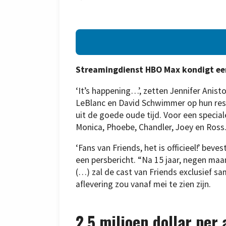
Streamingdienst HBO Max kondigt een 
‘It’s happening…’, zetten Jennifer Anis
LeBlanc en David Schwimmer op hun res
uit de goede oude tijd. Voor een special
Monica, Phoebe, Chandler, Joey en Ross
‘Fans van Friends, het is officieel!’ bev
een persbericht. “Na 15 jaar, negen maa
(…) zal de cast van Friends exclusief 
aflevering zou vanaf mei te zien zijn.
2,5 miljoen dollar per 