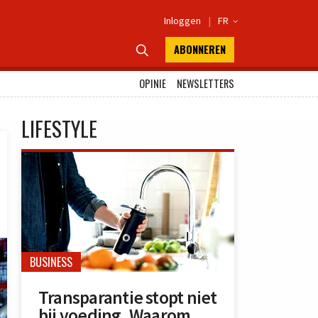
Inloggen
|
FR

ABONNEREN

OPINIE
NEWSLETTERS
LIFESTYLE
BUSINESS
Transparantie stopt niet
bij voeding. Waarom