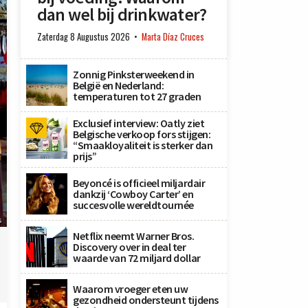
dan wel bij drinkwater?
Zaterdag 8 Augustus 2026
Marta Díaz Cruces
Zonnig Pinksterweekend in
België en Nederland:
temperaturen tot 27 graden
Exclusief interview: Oatly ziet
Belgische verkoop fors stijgen:
“Smaakloyaliteit is sterker dan
prijs”
Beyoncé is officieel miljardair
dankzij ‘Cowboy Carter’ en
succesvolle wereldtournée
s
Netflix neemt Warner Bros.
Discovery over in deal ter
waarde van 72 miljard dollar
Waarom vroeger eten uw
gezondheid ondersteunt tijdens