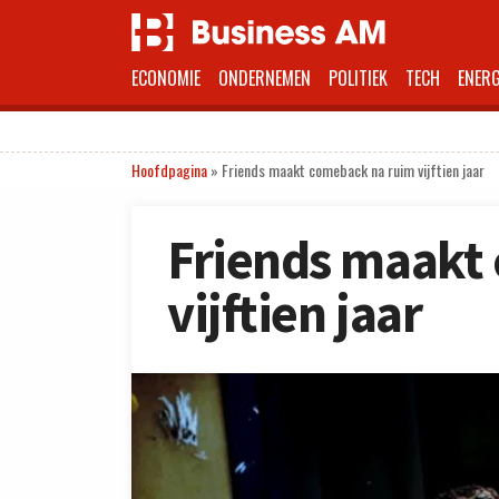
ECONOMIE
ONDERNEMEN
POLITIEK
TECH
ENERG
Hoofdpagina
»
Friends maakt comeback na ruim vijftien jaar
Friends maakt
vijftien jaar