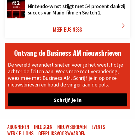
Nintendo-winst stijgt met 54 procent dankzij
succes van Mario-film en Switch 2

MEER BUSINESS
Ontvang de Business AM nieuwsbrieven
De wereld verandert snel en voor je het weet, hol je
achter de feiten aan. Wees mee met verandering,
wees mee met Business AM. Schrijf je in op onze
nieuwsbrieven en houd de vinger aan de pols.
Schrijf je in
ABONNEREN
INLOGGEN
NIEUWSBRIEVEN
EVENTS
WERK BIJ ONS
GEBRUIKSVOORWAARDEN