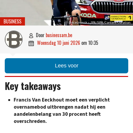
BUSINESS
Deceuninck – /IPA/SIPA/Content Curation
door
businessam.be

woensdag 10 juni 2026
om
10:35

Lees voor
Key takeaways
Francis Van Eeckhout moet een verplicht
overnamebod uitbrengen nadat hij een
aandelenbelang van 30 procent heeft
overschreden.