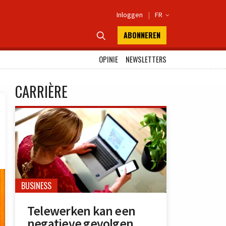
Inloggen
|
FR

ABONNEREN

OPINIE
NEWSLETTERS
CARRIÈRE
BUSINESS
Telewerken kan een
negatieve gevolgen