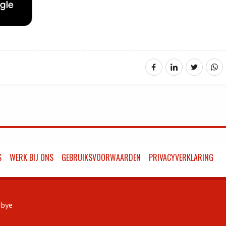
S
WERK BIJ ONS
GEBRUIKSVOORWAARDEN
PRIVACYVERKLARING
bye