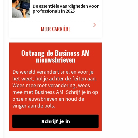
De essentiële vaardigheden voor
professionals in 2025

MEER CARRIÈRE
Ontvang de Business AM
nieuwsbrieven
De wereld verandert snel en voor je
het weet, hol je achter de feiten aan.
Wees mee met verandering, wees
mee met Business AM. Schrijf je in op
onze nieuwsbrieven en houd de
vinger aan de pols.
Schrijf je in