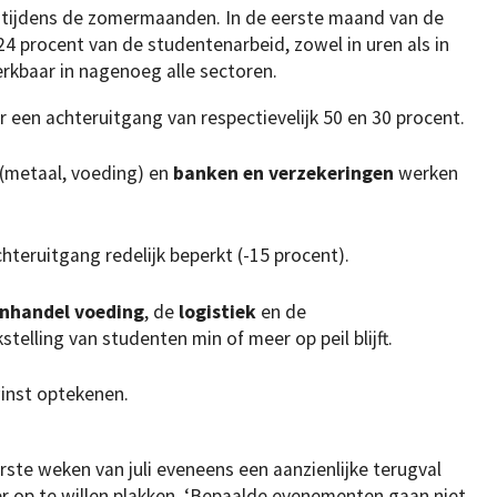
 tijdens de zomermaanden. In de eerste maand van de
4 procent van de studentenarbeid, zowel in uren als in
rkbaar in nagenoeg alle sectoren.
 een achteruitgang van respectievelijk 50 en 30 procent.
(metaal, voeding) en
banken en verzekeringen
werken
achteruitgang redelijk beperkt (-15 procent).
inhandel voeding
, de
logistiek
en de
telling van studenten min of meer op peil blijft.
winst optekenen.
ste weken van juli eveneens een aanzienlijke terugval
jfer op te willen plakken. ‘Bepaalde evenementen gaan niet