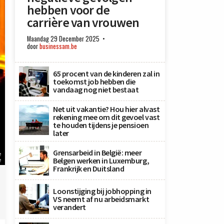
hebben voor de
carrière van vrouwen
Maandag 29 December 2025
door
businessam.be
65 procent van de kinderen zal in
toekomst job hebben die
vandaag nog niet bestaat
Net uit vakantie? Hou hier alvast
rekening mee om dit gevoel vast
te houden tijdens je pensioen
later
Grensarbeid in België: meer
e
Belgen werken in Luxemburg,
e
Frankrijk en Duitsland
Loonstijging bij jobhopping in
VS neemt af nu arbeidsmarkt
verandert