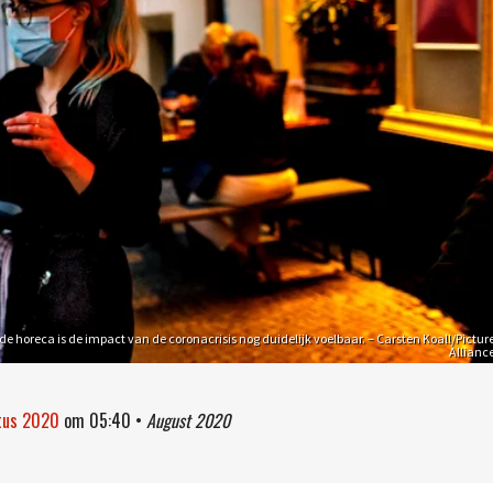
e horeca is de impact van de coronacrisis nog duidelijk voelbaar. – Carsten Koall/Pictur
Allianc
stus 2020
om
05:40
•
August 2020