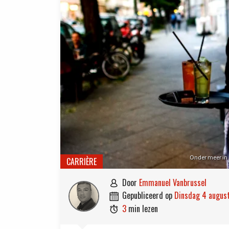
Onder meer in d
CARRIÈRE
door
Emmanuel Vanbrussel

gepubliceerd op
dinsdag 4 augu

3
min lezen
