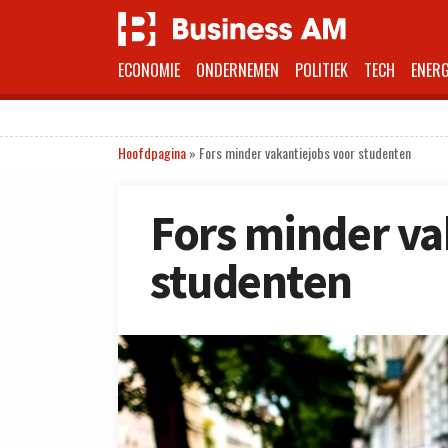
ECONOMIE
ONDERNEMEN
POLITIEK
TECH
ENERG
Hoofdpagina
»
Fors minder vakantiejobs voor studenten
Fors minder va
studenten