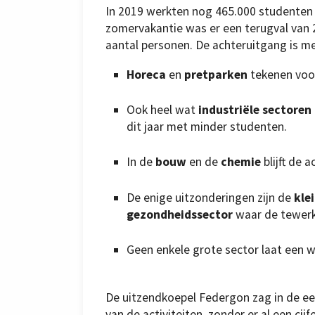
In 2019 werkten nog 465.000 studenten
zomervakantie was er een terugval van 2
aantal personen. De achteruitgang is me
Horeca
en
pretparken
tekenen voor
Ook heel wat
industriële sectoren
dit jaar met minder studenten.
In de
bouw
en de
chemie
blijft de 
De enige uitzonderingen zijn de
kle
gezondheidssector
waar de tewerks
Geen enkele grote sector laat een 
De uitzendkoepel Federgon zag in de eer
van de activiteiten, zonder er al een ci