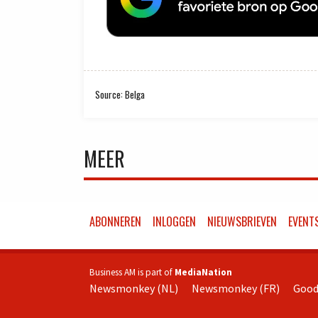
Source: Belga
MEER
ABONNEREN
INLOGGEN
NIEUWSBRIEVEN
EVENT
Business AM is part of
MediaNation
Newsmonkey (NL)
Newsmonkey (FR)
Good