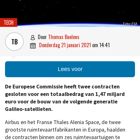
TECH
Foto: ESA
door
Thomas Buelens

TB
donderdag 21 januari 2021
om
14:41

Lees voor
De Europese Commissie heeft twee contracten
gesloten voor een totaalbedrag van 1,47 miljard
euro voor de bouw van de volgende generatie
Galileo-satellieten.
Airbus en het Franse Thales Alenia Space, de twee
grootste ruimtevaartfabrikanten in Europa, haalden
de contracten binnen om zes ruimtevaartuigen te