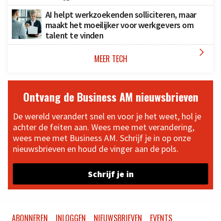
AI helpt werkzoekenden solliciteren, maar
maakt het moeilijker voor werkgevers om
talent te vinden

MEER TECH
Ontvang de Business AM nieuwsbrieven
De wereld verandert snel en voor je het weet, hol je
achter de feiten aan. Wees mee met verandering,
wees mee met Business AM. Schrijf je in op onze
nieuwsbrieven en houd de vinger aan de pols.
Schrijf je in
ABONNEREN
INLOGGEN
NIEUWSBRIEVEN
EVENTS