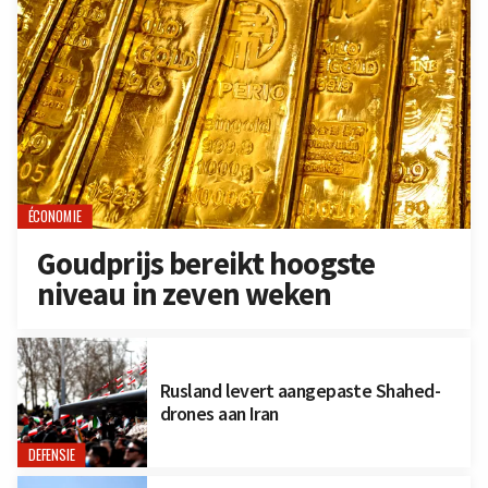
ÉCONOMIE
Goudprijs bereikt hoogste
niveau in zeven weken
Rusland levert aangepaste Shahed-
drones aan Iran
DEFENSIE