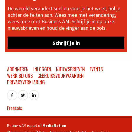
De wereld verandert snel en voor je het weet, hol je
achter de feiten aan. Wees mee met verandering,
wees mee met Business AM. Schrijf je in op onze
nieuwsbrieven en houd de vinger aan de pols.
Schrijf je in
ABONNEREN
INLOGGEN
NIEUWSBRIEVEN
EVENTS
WERK BIJ ONS
GEBRUIKSVOORWAARDEN
PRIVACYVERKLARING
Français
Business AM is part of
MediaNation