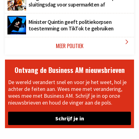
sluitingsdag voor supermarkten af
Minister Quintin geeft politiekorpsen
toestemming om TikTok te gebruiken

MEER POLITIEK
Ontvang de Business AM nieuwsbrieven
De wereld verandert snel en voor je het weet, hol je
achter de feiten aan. Wees mee met verandering,
wees mee met Business AM. Schrijf je in op onze
nieuwsbrieven en houd de vinger aan de pols.
Schrijf je in