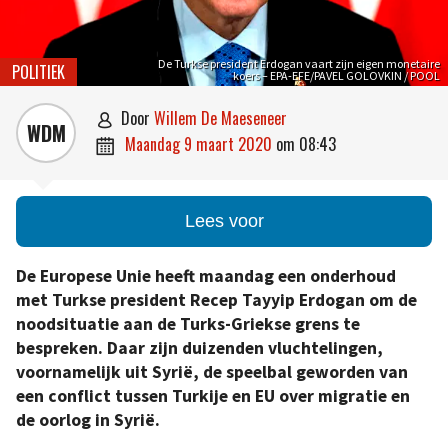
De Turkse president Erdogan vaart zijn eigen monetaire
POLITIEK
koers – EPA-EFE/PAVEL GOLOVKIN / POOL
door
Willem De Maeseneer

WDM
maandag 9 maart 2020
om
08:43

Lees voor
De Europese Unie heeft maandag een onderhoud
met Turkse president Recep Tayyip Erdogan om de
noodsituatie aan de Turks-Griekse grens te
bespreken. Daar zijn duizenden vluchtelingen,
voornamelijk uit Syrië, de speelbal geworden van
een conflict tussen Turkije en EU over migratie en
de oorlog in Syrië.