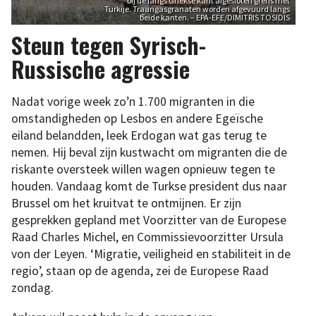
bij de langs Griekse kant afgesloten grens met
Turkije. Traangasgranaten worden afgevuurd langs
beide kanten. – EPA-EFE/DIMITRIS TOSIDIS
Steun tegen Syrisch-
Russische agressie
Nadat vorige week zo’n 1.700 migranten in die
omstandigheden op Lesbos en andere Egeïsche
eiland belandden, leek Erdogan wat gas terug te
nemen. Hij beval zijn kustwacht om migranten die de
riskante oversteek willen wagen opnieuw tegen te
houden. Vandaag komt de Turkse president dus naar
Brussel om het kruitvat te ontmijnen. Er zijn
gesprekken gepland met Voorzitter van de Europese
Raad Charles Michel, en Commissievoorzitter Ursula
von der Leyen. ‘Migratie, veiligheid en stabiliteit in de
regio’, staan op de agenda, zei de Europese Raad
zondag.