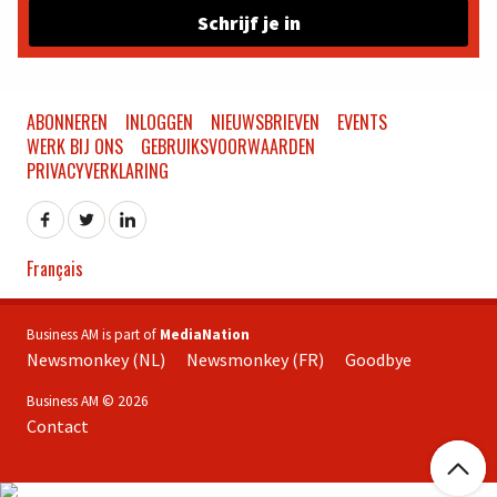
Schrijf je in
ABONNEREN
INLOGGEN
NIEUWSBRIEVEN
EVENTS
WERK BIJ ONS
GEBRUIKSVOORWAARDEN
PRIVACYVERKLARING
Français
Business AM is part of
MediaNation
Newsmonkey (NL)
Newsmonkey (FR)
Goodbye
Business AM © 2026
Contact
