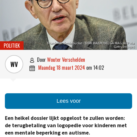
Frank Vandenbroucke – DIRK WAEM/BELGA MAG/AFP via
POLITIEK
Getty Images
door
Wouter Verschelden

WV
maandag 18 maart 2024
om
14:02

Lees voor
Een heikel dossier lijkt opgelost te zullen worden:
de terugbetaling van logopedie voor kinderen met
een mentale beperking en autisme.