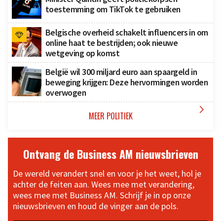
toestemming om TikTok te gebruiken
Belgische overheid schakelt influencers in om
online haat te bestrijden; ook nieuwe
wetgeving op komst
België wil 300 miljard euro aan spaargeld in
beweging krijgen: Deze hervormingen worden
overwogen

MEER POLITIEK
Ontvang de Business AM nieuwsbrieven
De wereld verandert snel en voor je het weet, hol je
achter de feiten aan. Wees mee met verandering,
wees mee met Business AM. Schrijf je in op onze
nieuwsbrieven en houd de vinger aan de pols.