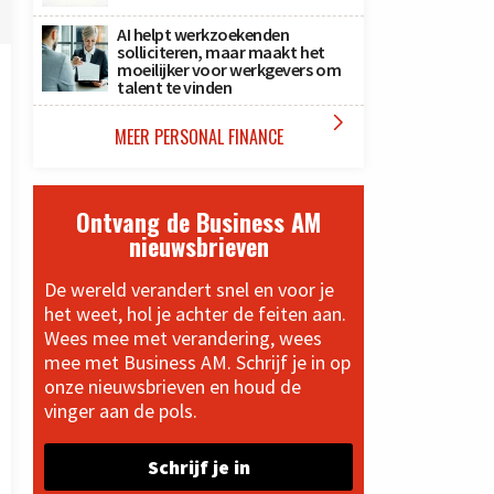
AI helpt werkzoekenden
solliciteren, maar maakt het
moeilijker voor werkgevers om
talent te vinden

MEER PERSONAL FINANCE
Ontvang de Business AM
nieuwsbrieven
De wereld verandert snel en voor je
het weet, hol je achter de feiten aan.
Wees mee met verandering, wees
mee met Business AM. Schrijf je in op
onze nieuwsbrieven en houd de
vinger aan de pols.
Schrijf je in