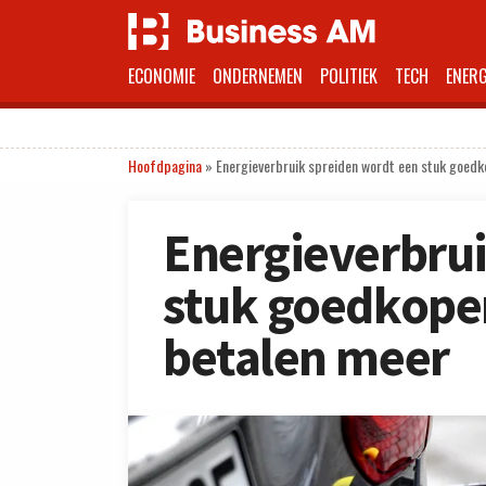
ECONOMIE
ONDERNEMEN
POLITIEK
TECH
ENERG
Hoofdpagina
»
Energieverbruik spreiden wordt een stuk goedk
Energieverbrui
stuk goedkoper
betalen meer