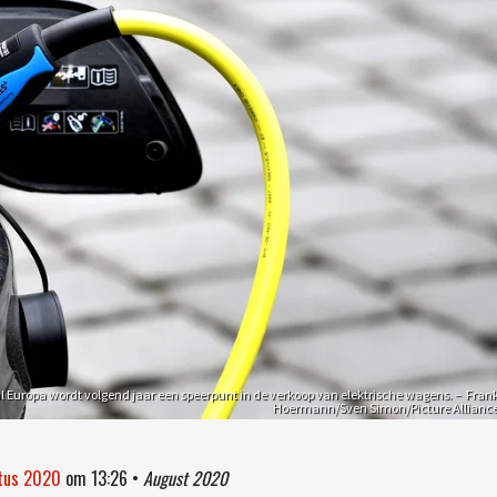
l Europa wordt volgend jaar een speerpunt in de verkoop van elektrische wagens. – Fran
Hoermann/Sven Simon/Picture Allianc
stus 2020
om
13:26
•
August 2020