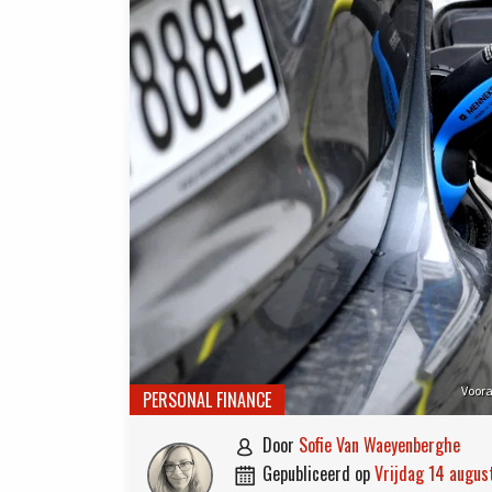
Voora
PERSONAL FINANCE
door
Sofie Van Waeyenberghe

gepubliceerd op
vrijdag 14 augu
