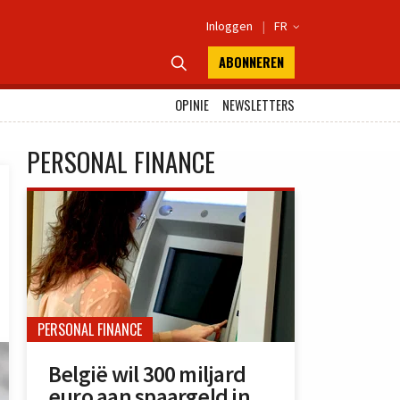
Inloggen
|
FR

ABONNEREN

OPINIE
NEWSLETTERS
PERSONAL FINANCE
PERSONAL FINANCE
België wil 300 miljard
euro aan spaargeld in