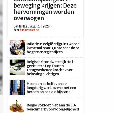
beweging krijgen: Deze
hervormingen worden
overwogen
Donderdag 6 Augustus 2026
door
businessam.be
Inflatie in België stijgt in tweede
kwartaal naar 3,8 procent door
hogere energieprijzen
Belgisch Grondwettelijk Hof
geeft ‘recht op fouten’
terugwerkende kracht voor
belastingplichtigen
Meer dan de helft van de
langdurig werklozen doet een
k
beroep op sociale bijstand
e
België voldoet niet aan de EU-
benchmark voor loongelijkheid