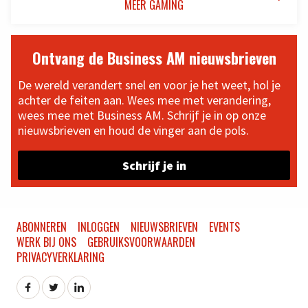
MEER GAMING
Ontvang de Business AM nieuwsbrieven
De wereld verandert snel en voor je het weet, hol je
achter de feiten aan. Wees mee met verandering,
wees mee met Business AM. Schrijf je in op onze
nieuwsbrieven en houd de vinger aan de pols.
Schrijf je in
ABONNEREN
INLOGGEN
NIEUWSBRIEVEN
EVENTS
WERK BIJ ONS
GEBRUIKSVOORWAARDEN
PRIVACYVERKLARING