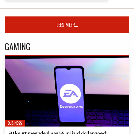
LEES MEER...
GAMING
BUSINESS
EU keurt megadeal van 55 miljard dollar goed: