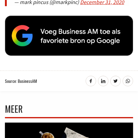
— mark pincus (@markpinc)
December 31, 2020
Source: BusinessAM
MEER