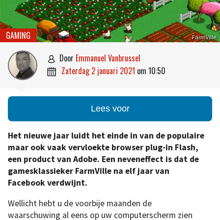
GAMING
FarmVille
door
Emmanuel Vanbrussel

zaterdag 2 januari 2021
om
10:50

Lees voor
Het nieuwe jaar luidt het einde in van de populaire
maar ook vaak vervloekte browser plug-in Flash,
een product van Adobe. Een neveneffect is dat de
gamesklassieker FarmVille na elf jaar van
Facebook verdwijnt.
Wellicht hebt u de voorbije maanden de
waarschuwing al eens op uw computerscherm zien