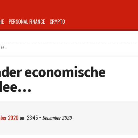
IE
PERSONAL FINANCE
CRYPTO
dee…
nder economische
idee…
mber 2020
om
23:45
•
December 2020