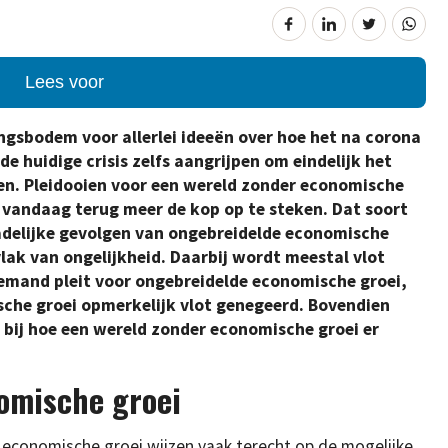
Lees voor
ingsbodem voor allerlei ideeën over hoe het na corona
 huidige crisis zelfs aangrijpen om eindelijk het
ten. Pleidooien voor een wereld zonder economische
n vandaag terug meer de kop op te steken. Dat soort
adelijke gevolgen van ongebreidelde economische
 vlak van ongelijkheid. Daarbij wordt meestal vlot
iemand pleit voor ongebreidelde economische groei,
che groei opmerkelijk vlot genegeerd. Bovendien
l bij hoe een wereld zonder economische groei er
omische groei
economische groei wijzen vaak terecht op de mogelijke