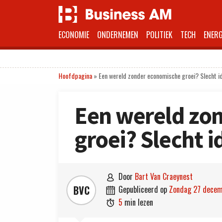
ECONOMIE
ONDERNEMEN
POLITIEK
TECH
ENERG
Hoofdpagina
»
Een wereld zonder economische groei? Slecht i
Een wereld zo
groei? Slecht 
door
Bart Van Craeynest

BVC
gepubliceerd op
zondag 27 dece

5
min lezen
