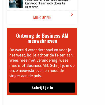
kan voortaan ook door te
luisteren

MEER OPINIE
Ontvang de Business AM
nieuwsbrieven
De wereld verandert snel en voor je
het weet, hol je achter de feiten aan.
Wees mee met verandering, wees
mee met Business AM. Schrijf je in op
onze nieuwsbrieven en houd de
vinger aan de pols.
Schrijf je in