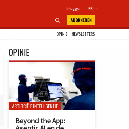
Inloggen
|
FR

ABONNEREN

OPINIE
NEWSLETTERS
OPINIE
ARTIFICIËLE INTELLIGENTIE
Beyond the App:
Agentic AI en de