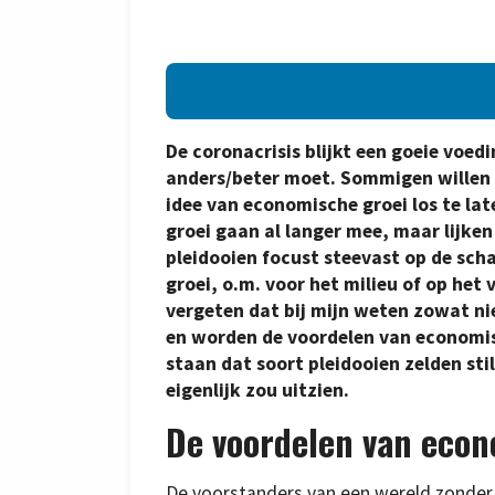
De coronacrisis blijkt een goeie voed
anders/beter moet. Sommigen willen de
idee van economische groei los te la
groei gaan al langer mee, maar lijke
pleidooien focust steevast op de sch
groei, o.m. voor het milieu of op het
vergeten dat bij mijn weten zowat n
en worden de voordelen van economis
staan dat soort pleidooien zelden sti
eigenlijk zou uitzien.
De voordelen van econ
De voorstanders van een wereld zonder 