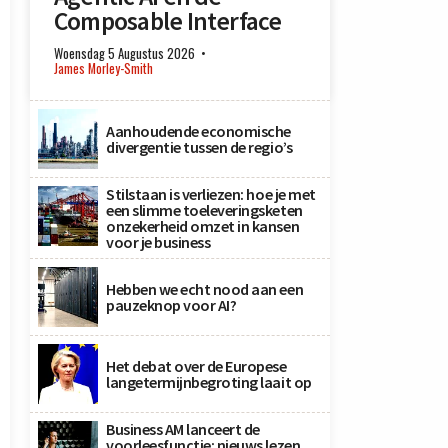
Composable Interface
Woensdag 5 Augustus 2026
James Morley-Smith
Aanhoudende economische
divergentie tussen de regio’s
Stilstaan is verliezen: hoe je met
een slimme toeleveringsketen
onzekerheid omzet in kansen
voor je business
Hebben we echt nood aan een
pauzeknop voor AI?
Het debat over de Europese
langetermijnbegroting laait op
Business AM lanceert de
voorleesfunctie: nieuws lezen