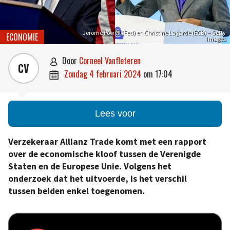
Jerome Powell (Fed) en Christine Lagarde (ECB) – Getty
ECONOMIE
Images
door
Corneel Vanfleteren

CV
zondag 4 februari 2024
om
17:04

Lees voor
Verzekeraar Allianz Trade komt met een rapport
over de economische kloof tussen de Verenigde
Staten en de Europese Unie. Volgens het
onderzoek dat het uitvoerde, is het verschil
tussen beiden enkel toegenomen.