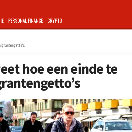
IE
PERSONAL FINANCE
CRYPTO
igrantengetto’s
et hoe een einde te
rantengetto’s