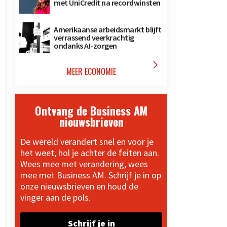
met UniCredit na recordwinsten
Amerikaanse arbeidsmarkt blijft
verrassend veerkrachtig
ondanks AI-zorgen

MEER ECONOMIE
Ontvang de Business AM
nieuwsbrieven
De wereld verandert snel en voor je
het weet, hol je achter de feiten aan.
Wees mee met verandering, wees
mee met Business AM. Schrijf je in op
onze nieuwsbrieven en houd de
vinger aan de pols.
Schrijf je in