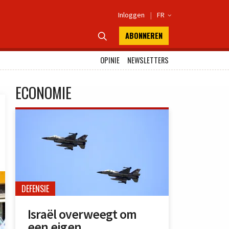
Inloggen
|
FR

ABONNEREN

OPINIE
NEWSLETTERS
ECONOMIE
DEFENSIE
Israël overweegt om
een eigen