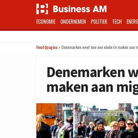
ECONOMIE
ONDERNEMEN
POLITIEK
TECH
ENERG
Hoofdpagina
»
Denemarken weet hoe een einde te maken aan m
Denemarken we
maken aan mig