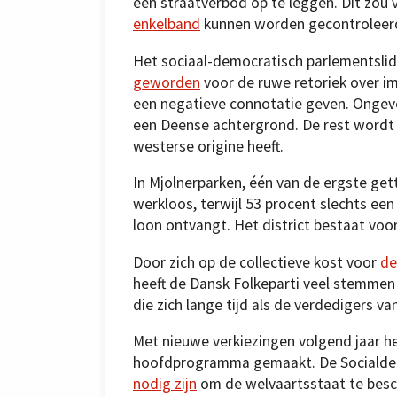
een straatverbod op te leggen. Dit zou
enkelband
kunnen worden gecontroleer
Het sociaal-democratisch parlementsli
geworden
voor de ruwe retoriek over i
een negatieve connotatie geven. Ongevee
een Deense achtergrond. De rest word
westerse origine heeft.
In Mjolnerparken, één van de ergste get
werkloos, terwijl 53 procent slechts ee
loon ontvangt. Het district bestaat voo
Door zich op de collectieve kost voor
de
heeft de Dansk Folkeparti veel stemmen
die zich lange tijd als de verdedigers v
Met nieuwe verkiezingen volgend jaar hee
hoofdprogramma gemaakt. De Socialde
nodig zijn
om de welvaartsstaat te besc