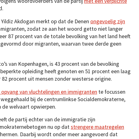
 volgens woordvoerders van de partij
met een verplichte
d.
d Yildiz Akdogan merkt op dat de Denen
ongevoelig zijn
mmigranten, zodat ze aan het woord getto niet langer
r 87 procent van de totale bevolking van het land heeft
t gevormd door migranten, waarvan twee derde geen
to’s van Kopenhagen, is 43 procent van de bevolking
n beperkte opleiding heeft genoten en 51 procent een laag
r 82 procent uit mensen zonder westerse origine.
 opvang van vluchtelingen en immigranten
te focussen
 weggehaald bij de centrumlinkse Socialdemokraterne,
an de welvaart opwierpen.
ft de partij echter van de immigratie zijn
mokraternebetogen nu op dat
strengere maatregelen
hermen. Daarbij wordt onder meer aangevoerd dat