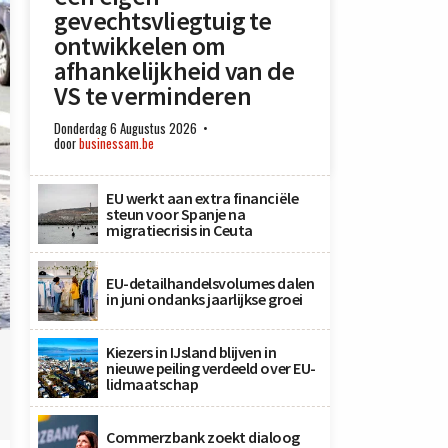
gevechtsvliegtuig te
ontwikkelen om
afhankelijkheid van de
VS te verminderen
Donderdag 6 Augustus 2026
door
businessam.be
EU werkt aan extra financiële
steun voor Spanje na
migratiecrisis in Ceuta
EU-detailhandelsvolumes dalen
in juni ondanks jaarlijkse groei
Kiezers in IJsland blijven in
nieuwe peiling verdeeld over EU-
lidmaatschap
Commerzbank zoekt dialoog