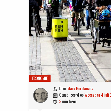
ECONOMIE
door
Marc Horckmans

gepubliceerd op
woensdag 4 juli

3
min lezen
