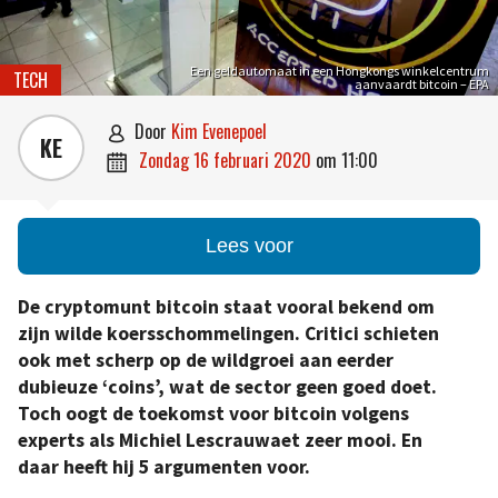
Een geldautomaat in een Hongkongs winkelcentrum
TECH
aanvaardt bitcoin – EPA
door
Kim Evenepoel

KE
zondag 16 februari 2020
om
11:00

Lees voor
De cryptomunt bitcoin staat vooral bekend om
zijn wilde koersschommelingen. Critici schieten
ook met scherp op de wildgroei aan eerder
dubieuze ‘coins’, wat de sector geen goed doet.
Toch oogt de toekomst voor bitcoin volgens
experts als Michiel Lescrauwaet zeer mooi. En
daar heeft hij 5 argumenten voor.