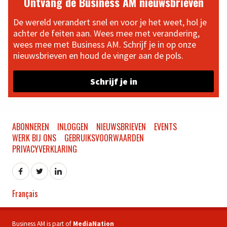
Ontvang de Business AM nieuwsbrieven
De wereld verandert snel en voor je het weet, hol je
achter de feiten aan. Wees mee met verandering,
wees mee met Business AM. Schrijf je in op onze
nieuwsbrieven en houd de vinger aan de pols.
Schrijf je in
ABONNEREN
INLOGGEN
NIEUWSBRIEVEN
EVENTS
WERK BIJ ONS
GEBRUIKSVOORWAARDEN
PRIVACYVERKLARING
Français
Business AM is part of
MediaNation