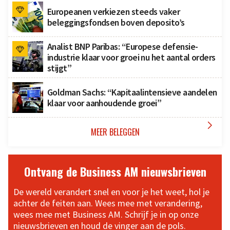
Europeanen verkiezen steeds vaker
beleggingsfondsen boven deposito’s
Analist BNP Paribas: “Europese defensie-
industrie klaar voor groei nu het aantal orders
stijgt”
Goldman Sachs: “Kapitaalintensieve aandelen
klaar voor aanhoudende groei”

MEER BELEGGEN
Ontvang de Business AM nieuwsbrieven
De wereld verandert snel en voor je het weet, hol je
achter de feiten aan. Wees mee met verandering,
wees mee met Business AM. Schrijf je in op onze
nieuwsbrieven en houd de vinger aan de pols.