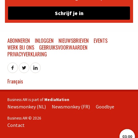
Schrijf je in
ABONNEREN
INLOGGEN
NIEUWSBRIEVEN
EVENTS
WERK BIJ ONS
GEBRUIKSVOORWAARDEN
PRIVACYVERKLARING
Français
Business AM is part of
MediaNation
Newsmonkey (NL)
Newsmonkey (FR)
Goodbye
Business AM © 2026
Contact
03:00