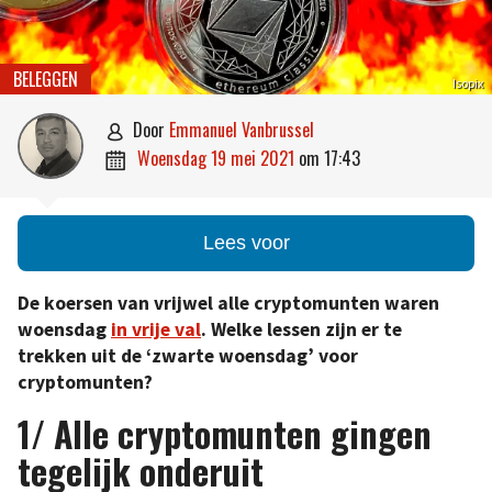
BELEGGEN
Isopix
door
Emmanuel Vanbrussel

woensdag 19 mei 2021
om
17:43

Lees voor
De koersen van vrijwel alle cryptomunten waren
woensdag
in vrije val
. Welke lessen zijn er te
trekken uit de ‘zwarte woensdag’ voor
cryptomunten?
1/ Alle cryptomunten gingen
tegelijk onderuit