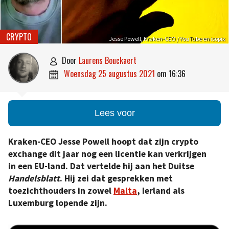
CRYPTO
Jesse Powell, Kraken-CEO / YouTube en isopix
door
Laurens Bouckaert

woensdag 25 augustus 2021
om
16:36

Lees voor
Kraken-CEO Jesse Powell hoopt dat zijn crypto
exchange dit jaar nog een licentie kan verkrijgen
in een EU-land. Dat vertelde hij aan het Duitse
Handelsblatt
. Hij zei dat gesprekken met
toezichthouders in zowel
Malta
, Ierland als
Luxemburg lopende zijn.