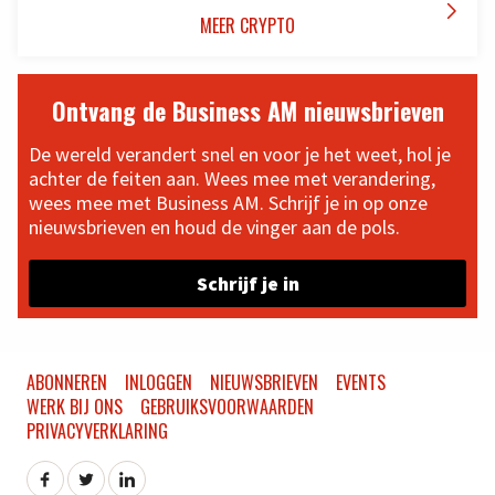

MEER CRYPTO
Ontvang de Business AM nieuwsbrieven
De wereld verandert snel en voor je het weet, hol je
achter de feiten aan. Wees mee met verandering,
wees mee met Business AM. Schrijf je in op onze
nieuwsbrieven en houd de vinger aan de pols.
Schrijf je in
ABONNEREN
INLOGGEN
NIEUWSBRIEVEN
EVENTS
WERK BIJ ONS
GEBRUIKSVOORWAARDEN
PRIVACYVERKLARING