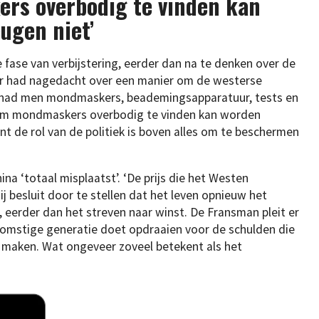
rs overbodig te vinden kan
ugen niet’
fase van verbijstering, eerder dan na te denken over de
eter had nagedacht over een manier om de westerse
er had men mondmaskers, beademingsapparatuur, tests en
 om mondmaskers overbodig te vinden kan worden
 ‘Want de rol van de politiek is boven alles om te beschermen
na ‘totaal misplaatst’. ‘De prijs die het Westen
Hij besluit door te stellen dat het leven opnieuw het
erder dan het streven naar winst. De Fransman pleit er
omstige generatie doet opdraaien voor de schulden die
maken. Wat ongeveer zoveel betekent als het