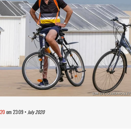
(EPA-EFE/OLIVIER HOSLET
020
om
23:09
•
July 2020