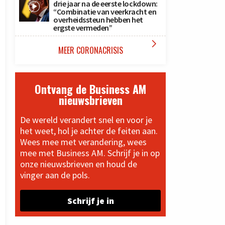
drie jaar na de eerste lockdown:
“Combinatie van veerkracht en
overheidssteun hebben het
ergste vermeden”

MEER CORONACRISIS
Ontvang de Business AM
nieuwsbrieven
De wereld verandert snel en voor je
het weet, hol je achter de feiten aan.
Wees mee met verandering, wees
mee met Business AM. Schrijf je in op
onze nieuwsbrieven en houd de
vinger aan de pols.
Schrijf je in