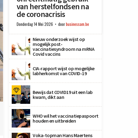
van herstelfondsen na
de coronacrisis
Donderdag 14 Mei 2026
door
businessam.be
Nieuw onderzoek wijst op
mogelijk post-
vaccinatiesyndroom na mRNA
Covid vaccins
CIA-rapport wijst op mogelijke
labherkomst van COVID-19
Bewijs dat COVID19 uit een lab
kwam, dikt aan
)
WHO wil het vaccinatiepaspoort
houden en uitbreiden
Voka-topman Hans Maertens