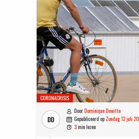
CORONACRISIS
door
Dominique Dewitte

DD
gepubliceerd op
zondag 12 juli 2

3
min lezen
