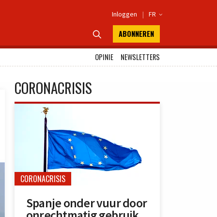
Inloggen
|
FR

ABONNEREN

OPINIE
NEWSLETTERS
CORONACRISIS
CORONACRISIS
Spanje onder vuur door
onrechtmatig gebruik