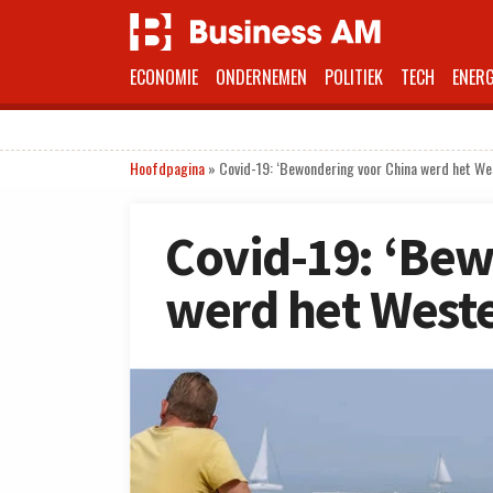
ECONOMIE
ONDERNEMEN
POLITIEK
TECH
ENERG
Hoofdpagina
»
Covid-19: ‘Bewondering voor China werd het We
Covid-19: ‘Be
werd het Weste