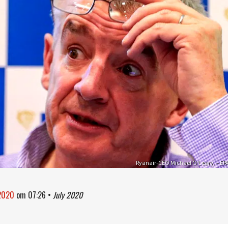
Ryanair-CEO Michael O’Leary. – EP
 2020
om
07:26
•
July 2020