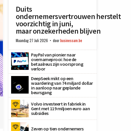
Duits
ondernemersvertrouwen herstelt
voorzichtig in juni,
maar onzekerheden blijven
Maandag 27 Juli 2026
door
businessam.be
PayPal van pionier naar
overnameprooi: hoe de
betaalreus zijn voorsprong
verloor
DeepSeek mikt op een
waardering van 74 miljard dollar
in aanloop naar geplande
beursgang
A
Volvo investeert in fabriek in
Gent met 119 miljoen euro aan
subsidies
Zeven op tien ondernemers