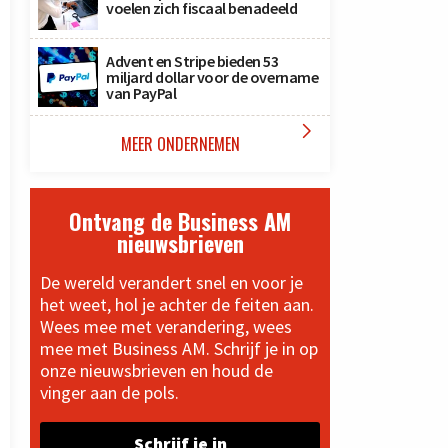
voelen zich fiscaal benadeeld
Advent en Stripe bieden 53
miljard dollar voor de overname
van PayPal

MEER ONDERNEMEN
Ontvang de Business AM
nieuwsbrieven
De wereld verandert snel en voor je
het weet, hol je achter de feiten aan.
Wees mee met verandering, wees
mee met Business AM. Schrijf je in op
onze nieuwsbrieven en houd de
vinger aan de pols.
Schrijf je in