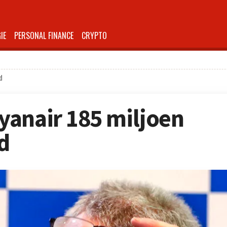
IE
PERSONAL FINANCE
CRYPTO
d
yanair 185 miljoen
d