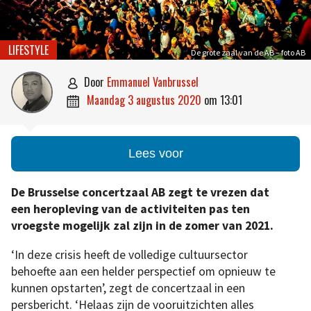
LIFESTYLE
De grote zaal van de AB – foto AB
door
Emmanuel Vanbrussel

maandag 3 augustus 2020
om
13:01

Lees voor
De Brusselse concertzaal AB zegt te vrezen dat
een heropleving van de activiteiten pas ten
vroegste mogelijk zal zijn in de zomer van 2021.
‘In deze crisis heeft de volledige cultuursector
behoefte aan een helder perspectief om opnieuw te
kunnen opstarten’, zegt de concertzaal in een
persbericht. ‘Helaas zijn de vooruitzichten alles