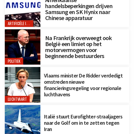
Amerikaanse
handelsbeperkingen drijven
Samsung en SK Hynix naar
Chinese apparatuur
ARTIFICIËLE INTELLIGENTIE
Na Frankrijk overweegt ook
België een limiet op het
motorvermogen voor
beginnende bestuurders
POLITIEK
Vlaams minister De Ridder verdedigt
omstreden nieuwe
financieringsregeling voor regionale
luchthavens
LUCHTVAART
Italië stuurt Eurofighter-straaljagers
naar de Golf om in te zetten tegen
Iran