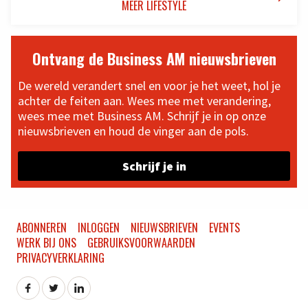
MEER LIFESTYLE
Ontvang de Business AM nieuwsbrieven
De wereld verandert snel en voor je het weet, hol je
achter de feiten aan. Wees mee met verandering,
wees mee met Business AM. Schrijf je in op onze
nieuwsbrieven en houd de vinger aan de pols.
Schrijf je in
ABONNEREN
INLOGGEN
NIEUWSBRIEVEN
EVENTS
WERK BIJ ONS
GEBRUIKSVOORWAARDEN
PRIVACYVERKLARING