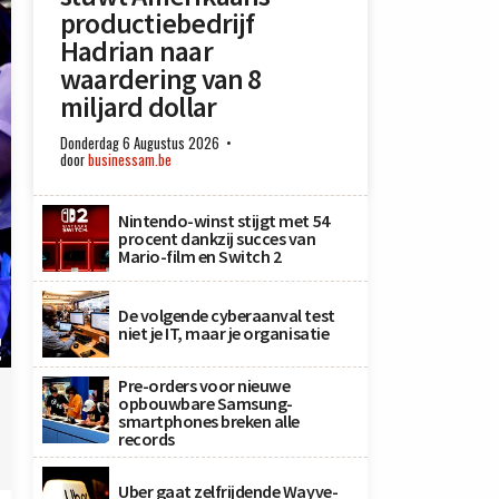
productiebedrijf
Hadrian naar
waardering van 8
miljard dollar
Donderdag 6 Augustus 2026
door
businessam.be
Nintendo-winst stijgt met 54
procent dankzij succes van
Mario-film en Switch 2
De volgende cyberaanval test
niet je IT, maar je organisatie
U
G
Pre-orders voor nieuwe
opbouwbare Samsung-
smartphones breken alle
records
Uber gaat zelfrijdende Wayve-