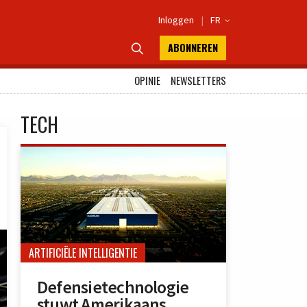
Inloggen
|
FR

ABONNEREN

OPINIE
NEWSLETTERS
TECH
ARTIFICIËLE INTELLIGENTIE
Defensietechnologie
stuwt Amerikaans