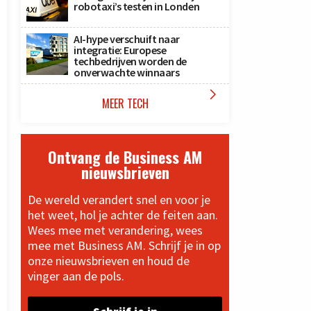
robotaxi’s testen in Londen
AI-hype verschuift naar
integratie: Europese
techbedrijven worden de
onverwachte winnaars

MEER TECH
Ontvang de Business AM
nieuwsbrieven
De wereld verandert snel en voor je
het weet, hol je achter de feiten aan.
Wees mee met verandering, wees
mee met Business AM. Schrijf je in op
onze nieuwsbrieven en houd de
vinger aan de pols.