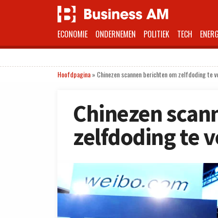
ECONOMIE
ONDERNEMEN
POLITIEK
TECH
ENERG
Hoofdpagina
»
Chinezen scannen berichten om zelfdoding te 
Chinezen scan
zelfdoding te