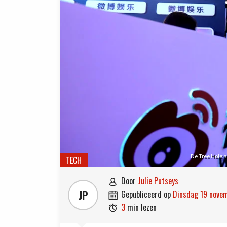
De Tree Hole 
TECH
door
Julie Putseys

JP
gepubliceerd op
dinsdag 19 nov

3
min lezen
