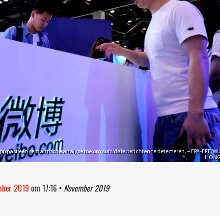
app past een semantische analyse toe om suïcidale berichten te detecteren. – EPA-EFE/W
HON
ember 2019
om
17:16
•
November 2019