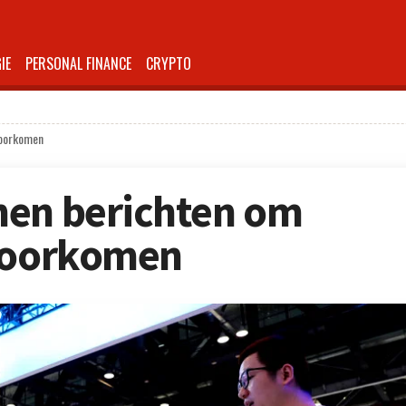
IE
PERSONAL FINANCE
CRYPTO
voorkomen
nen berichten om
 voorkomen