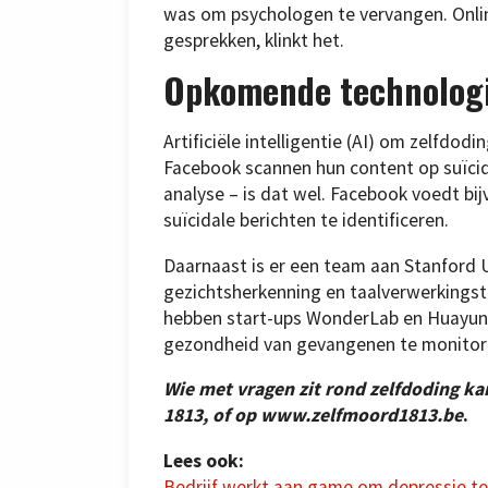
was om psychologen te vervangen. Online 
gesprekken, klinkt het.
Opkomende technolog
Artificiële intelligentie (AI) om zelfdod
Facebook scannen hun content op suïci
analyse – is dat wel. Facebook voedt b
suïcidale berichten te identificeren.
Daarnaast is er een team aan Stanford Un
gezichtsherkenning en taalverwerkingst
hebben start-ups WonderLab en Huayu
gezondheid van gevangenen te monitor
Wie met vragen zit rond zelfdoding ka
1813, of op www.zelfmoord1813.be
.
Lees ook:
Bedrijf werkt aan game om depressie te