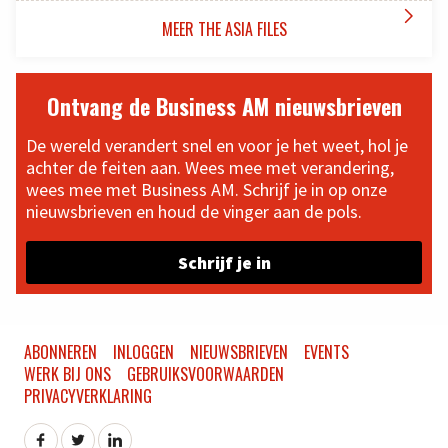

MEER THE ASIA FILES
Ontvang de Business AM nieuwsbrieven
De wereld verandert snel en voor je het weet, hol je
achter de feiten aan. Wees mee met verandering,
wees mee met Business AM. Schrijf je in op onze
nieuwsbrieven en houd de vinger aan de pols.
Schrijf je in
ABONNEREN
INLOGGEN
NIEUWSBRIEVEN
EVENTS
WERK BIJ ONS
GEBRUIKSVOORWAARDEN
PRIVACYVERKLARING