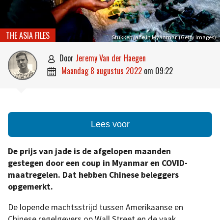
THE ASIA FILES
Stukken jade in Myanmar. (Getty Images)
door
Jeremy Van der Haegen

maandag 8 augustus 2022
om
09:22

Lees voor
De prijs van jade is de afgelopen maanden
gestegen door een coup in Myanmar en COVID-
maatregelen. Dat hebben Chinese beleggers
opgemerkt.
De lopende machtsstrijd tussen Amerikaanse en
Chinese regelgevers op Wall Street en de vaak