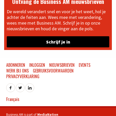
Ontvang de Business AM nieuwsbrieven
De wereld verandert snel en voor je het weet, hol je
achter de feiten aan. Wees mee met verandering,
wees mee met Business AM. Schrijf je in op onze
nieuwsbrieven en houd de vinger aan de pols.
Schrijf je in
ABONNEREN
INLOGGEN
NIEUWSBRIEVEN
EVENTS
WERK BIJ ONS
GEBRUIKSVOORWAARDEN
PRIVACYVERKLARING
Français
Business AM is part of
MediaNation