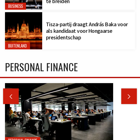
te breiden
BUSINESS
Tisza-partij draagt András Baka voor
als kandidaat voor Hongaarse
presidentschap
BUITENLAND
PERSONAL FINANCE

