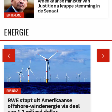
Amerikaanse minister van
Justitie na krappe stemming in
de Senaat
BUITENLAND
ENERGIE


BUSINESS
RWE stapt uit Amerikaanse
offshore-windenergie via deal
van 1,2 miljard dollar