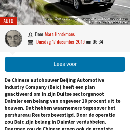
Saic wil Geely verdringen als grootste aandeelhouder van
AUTO
Daimler. – Mercedes-Benz
door
Marc Horckmans

dinsdag 17 december 2019
om
06:34

Lees voor
De Chinese autobouwer Beijing Automotive
Industry Company (Baic) heeft een plan
geactiveerd om in zijn Duitse sectorgenoot
Daimler een belang van ongeveer 10 procent uit te
bouwen. Dat hebben waarnemers tegenover het
persbureau Reuters bevestigd. Door de operatie
zou Baic zijn belang in Daimler verdubbelen.
Daarmee zou de Chinese groep ook de grootste