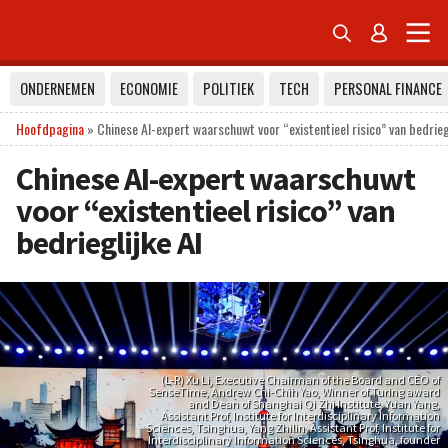


ONDERNEMEN
ECONOMIE
POLITIEK
TECH
PERSONAL FINANCE
Hoofdpagina
»
Chinese AI-expert waarschuwt voor “existentieel risico” van bedriegl
Chinese AI-expert waarschuwt
voor “existentieel risico” van
bedrieglijke AI
(L-R) Xu Li, Executive Chairman of the Board and CEO of
SenseTime, Andrew Chi-Chih Yao, Winner of Turing award
and Dean of Shanghai Qi Zhi Institute, Yuan Yang,
Assistant Prof, Institute for Interdisciplinary Information
Sciences, Tsinghua, Yang Zhilin, Assistant Prof, Institute for
Interdisciplinary Information Sciences, Tsinghua, founder