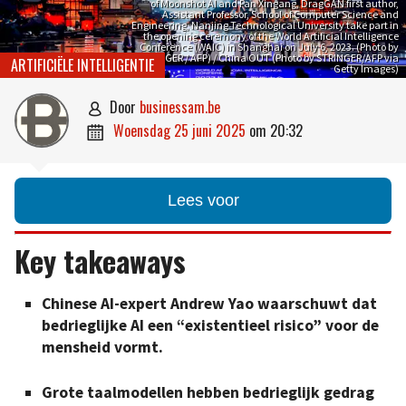
of Moonshot AI and Pan Xingang, DragGAN first author,
Assistant Professor, School of Computer Science and
Engineering, Nanjing Technological University take part in
the opening ceremony of the World Artificial Intelligence
Conference (WAIC) in Shanghai on July 6, 2023. (Photo by
STRINGER / AFP) / China OUT (Photo by STRINGER/AFP via
ARTIFICIËLE INTELLIGENTIE
Getty Images)
door
businessam.be

woensdag 25 juni 2025
om
20:32

Lees voor
Key takeaways
Chinese AI-expert Andrew Yao waarschuwt dat
bedrieglijke AI een “existentieel risico” voor de
mensheid vormt.
Grote taalmodellen hebben bedrieglijk gedrag