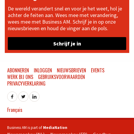
De wereld verandert snel en voor je het weet, hol je
achter de feiten aan. Wees mee met verandering,
wees mee met Business AM. Schrijf je in op onze
nieuwsbrieven en houd de vinger aan de pols.
Schrijf je in
ABONNEREN
INLOGGEN
NIEUWSBRIEVEN
EVENTS
WERK BIJ ONS
GEBRUIKSVOORWAARDEN
PRIVACYVERKLARING
Français
Business AM is part of
MediaNation