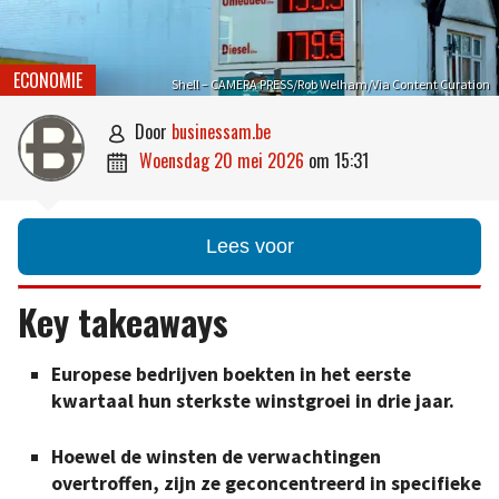
ECONOMIE
Shell – CAMERA PRESS/Rob Welham/Via Content Curation
door
businessam.be

woensdag 20 mei 2026
om
15:31

Lees voor
Key takeaways
Europese bedrijven boekten in het eerste
kwartaal hun sterkste winstgroei in drie jaar.
Hoewel de winsten de verwachtingen
overtroffen, zijn ze geconcentreerd in specifieke