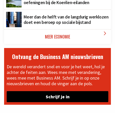
oefeningen bij de Koerilen-eilanden
Meer dan de helft van de langdurig werklozen
doet een beroep op sociale bijstand

MEER ECONOMIE
Ontvang de Business AM nieuwsbrieven
De wereld verandert snel en voor je het weet, hol je
achter de feiten aan. Wees mee met verandering,
wees mee met Business AM. Schrijf je in op onze
nieuwsbrieven en houd de vinger aan de pols.
Schrijf je in