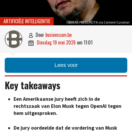
ARTIFICIËLE INTELLIGENTIE
CAMERA PRESS/ROTA via Content Curation
door
businessam.be

dinsdag 19 mei 2026
om
11:01

Lees voor
Key takeaways
Een Amerikaanse jury heeft zich in de
rechtszaak van Elon Musk tegen OpenAI tegen
hem uitgesproken.
De jury oordeelde dat de vordering van Musk