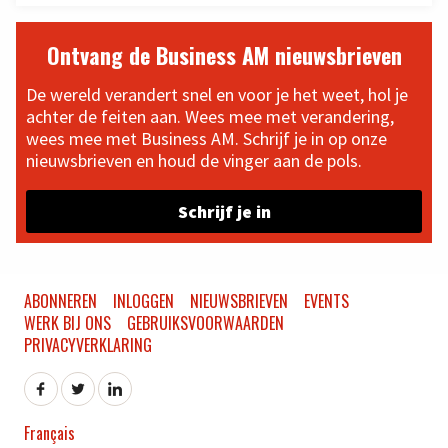
Ontvang de Business AM nieuwsbrieven
De wereld verandert snel en voor je het weet, hol je
achter de feiten aan. Wees mee met verandering,
wees mee met Business AM. Schrijf je in op onze
nieuwsbrieven en houd de vinger aan de pols.
Schrijf je in
ABONNEREN
INLOGGEN
NIEUWSBRIEVEN
EVENTS
WERK BIJ ONS
GEBRUIKSVOORWAARDEN
PRIVACYVERKLARING
Français