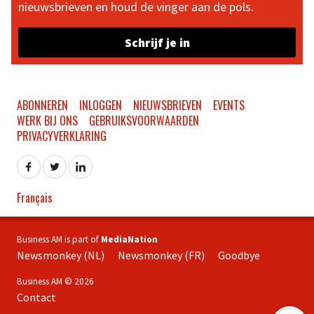
nieuwsbrieven en houd de vinger aan de pols.
Schrijf je in
ABONNEREN
INLOGGEN
NIEUWSBRIEVEN
EVENTS
WERK BIJ ONS
GEBRUIKSVOORWAARDEN
PRIVACYVERKLARING
Français
Business AM is part of
MediaNation
Newsmonkey (NL)
Newsmonkey (FR)
Goodbye
Business AM © 2026
Contact