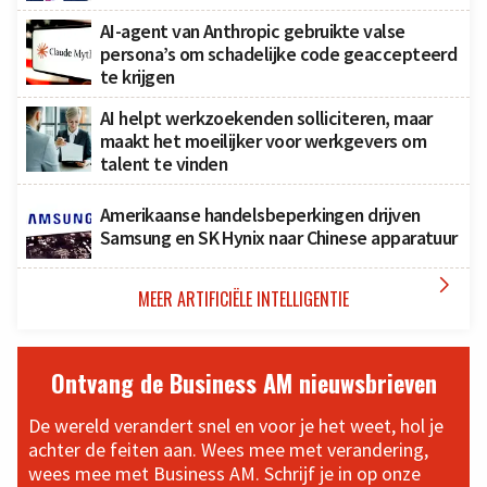
AI-agent van Anthropic gebruikte valse
persona’s om schadelijke code geaccepteerd
te krijgen
AI helpt werkzoekenden solliciteren, maar
maakt het moeilijker voor werkgevers om
talent te vinden
Amerikaanse handelsbeperkingen drijven
Samsung en SK Hynix naar Chinese apparatuur

MEER ARTIFICIËLE INTELLIGENTIE
Ontvang de Business AM nieuwsbrieven
De wereld verandert snel en voor je het weet, hol je
achter de feiten aan. Wees mee met verandering,
wees mee met Business AM. Schrijf je in op onze