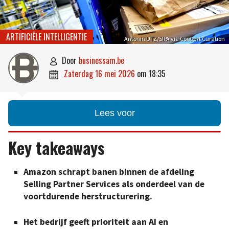
ARTIFICIËLE INTELLIGENTIE
Antonin UTZ/SIPA via Content Curation
door
businessam.be

zaterdag 16 mei 2026
om
18:35

Lees voor
Key takeaways
Amazon schrapt banen binnen de afdeling
Selling Partner Services als onderdeel van de
voortdurende herstructurering.
Het bedrijf geeft prioriteit aan AI en