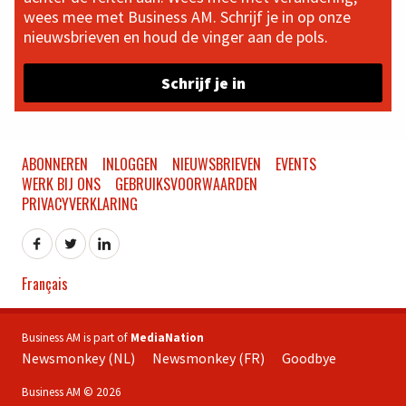
wees mee met Business AM. Schrijf je in op onze
nieuwsbrieven en houd de vinger aan de pols.
Schrijf je in
ABONNEREN
INLOGGEN
NIEUWSBRIEVEN
EVENTS
WERK BIJ ONS
GEBRUIKSVOORWAARDEN
PRIVACYVERKLARING
Français
Business AM is part of
MediaNation
Newsmonkey (NL)
Newsmonkey (FR)
Goodbye
Business AM © 2026