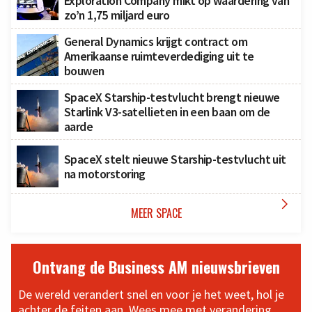
Exploration Company mikt op waardering van
zo’n 1,75 miljard euro
General Dynamics krijgt contract om
Amerikaanse ruimteverdediging uit te
bouwen
SpaceX Starship-testvlucht brengt nieuwe
Starlink V3-satellieten in een baan om de
aarde
SpaceX stelt nieuwe Starship-testvlucht uit
na motorstoring

MEER SPACE
Ontvang de Business AM nieuwsbrieven
De wereld verandert snel en voor je het weet, hol je
achter de feiten aan. Wees mee met verandering,