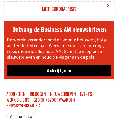

MEER CORONACRISIS
Ontvang de Business AM nieuwsbrieven
De wereld verandert snel en voor je het weet, hol je
achter de feiten aan. Wees mee met verandering,
wees mee met Business AM. Schrijf je in op onze
nieuwsbrieven en houd de vinger aan de pols.
Schrijf je in
ABONNEREN
INLOGGEN
NIEUWSBRIEVEN
EVENTS
WERK BIJ ONS
GEBRUIKSVOORWAARDEN
PRIVACYVERKLARING