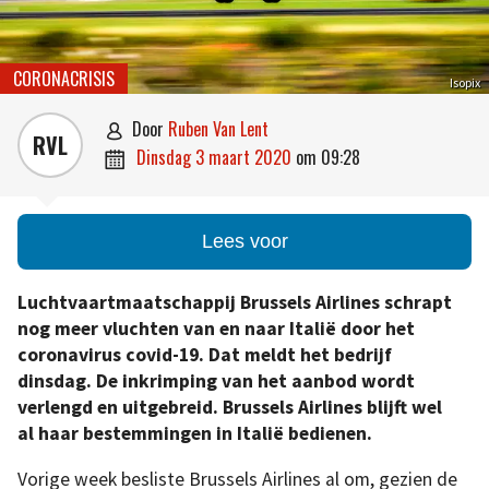
CORONACRISIS
Isopix
door
Ruben Van Lent

RVL
dinsdag 3 maart 2020
om
09:28

Lees voor
Luchtvaartmaatschappij Brussels Airlines schrapt
nog meer vluchten van en naar Italië door het
coronavirus covid-19. Dat meldt het bedrijf
dinsdag. De inkrimping van het aanbod wordt
verlengd en uitgebreid. Brussels Airlines blijft wel
al haar bestemmingen in Italië bedienen.
Vorige week besliste Brussels Airlines al om, gezien de